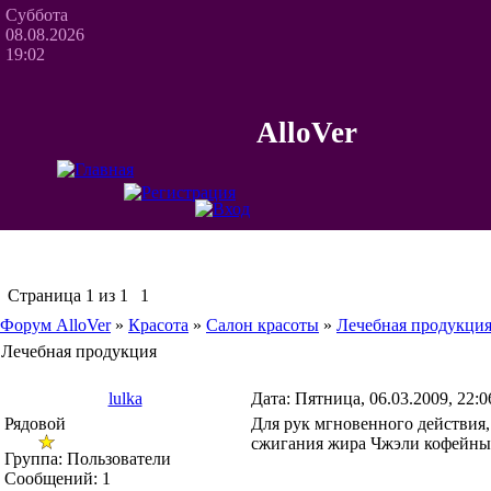
Суббота
08.08.2026
19:02
AlloVer
Страница
1
из
1
1
Форум AlloVer
»
Красота
»
Салон красоты
»
Лечебная продукци
Лечебная продукция
lulka
Дата: Пятница, 06.03.2009, 22:
Рядовой
Для рук мгновенного действия,
сжигания жира Чжэли кофейны
Группа: Пользователи
Сообщений:
1