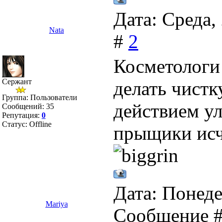
Дата: Среда,
Nata
#
2
Косметологи
Сержант
делать чистк
Группа: Пользователи
действием у
Сообщений:
35
Репутация:
0
Статус:
Offline
прыщики исч
Дата: Понеде
Mariya
Сообщение 