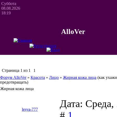
Суббота
08.08.2026
18:19
AlloVer
Страница
1
из
1
1
Форум AlloVer
»
Красота
»
Лицо
»
Жирная кожа лица
(как ухажи
предотвращать)
Жирная кожа лица
Дата: Среда,
lesya-777
#
1