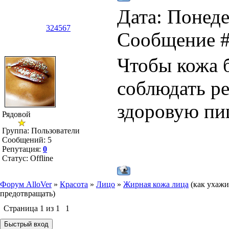
Дата: Понеде
324567
Сообщение 
Чтобы кожа б
соблюдать ре
здоровую пи
Рядовой
Группа: Пользователи
Сообщений:
5
Репутация:
0
Статус:
Offline
Форум AlloVer
»
Красота
»
Лицо
»
Жирная кожа лица
(как ухажи
предотвращать)
Страница
1
из
1
1