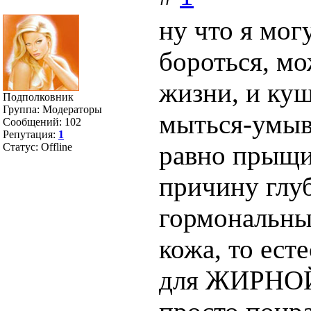
ну что я мог
бороться, мо
жизни, и куш
Подполковник
Группа: Модераторы
мыться-умыва
Сообщений:
102
Репутация:
1
равно прыщи 
Статус:
Offline
причину глуб
гормональный
кожа, то ест
для ЖИРНОЙ 