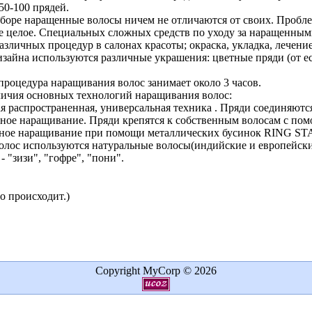
50-100 прядей.
боре наращенные волосы ничем не отличаются от своих. Пробле
е целое. Специальных сложных средств по уходу за наращенными
азличных процедур в салонах красоты; окраска, укладка, лечен
изайна используются различные украшения: цветные пряди (от ес
процедура наращивания волос занимает около 3 часов.
личия основных технологий наращивания волос:
 распространенная, универсальная техника . Пряди соединяются
ное наращивание. Пряди крепятся к собственным волосам с пом
ное наращивание при помощи металлических бусинок RING ST
лос используются натуральные волосы(индийские и европейские
 "зизи", "гофре", "пони".
то происходит.)
Copyright MyCorp © 2026