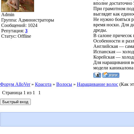
вполне достаточно 
При грамотном под
выглядят как едино
Admin
Не нужно бояться р
Группа: Администраторы
время носки. Для д
Сообщений:
1024
дреды.
Репутация:
3
В салоне причесок 
Статус:
Offline
Особенности и раз
Английская — самая
Испанская — холод
Корейская — холод
Для наращивания во
модели каникалона -
Форум AlloVer
»
Красота
»
Волосы
»
Наращивание волос
(Как э
Страница
1
из
1
1