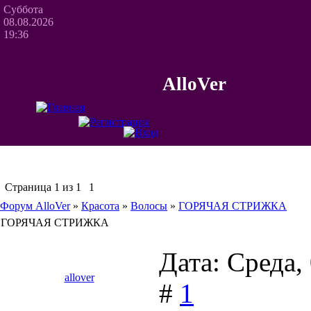
Суббота
08.08.2026
19:36
AlloVer
Страница
1
из
1
1
Форум AlloVer
»
Красота
»
Волосы
»
ГОРЯЧАЯ СТРИЖКА
ГОРЯЧАЯ СТРИЖКА
Дата: Среда,
allover
#
1