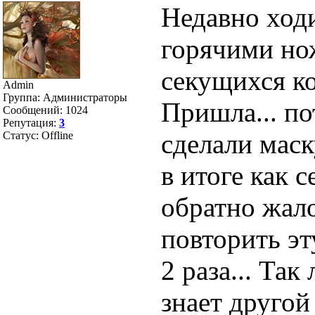
Недавно ходи
горячими но
секущихся к
Admin
Группа: Администраторы
Пришла... по
Сообщений:
1024
Репутация:
3
сделали маск
Статус:
Offline
в итоге как 
обратно жало
повторить э
2 раза... Так
знает другой