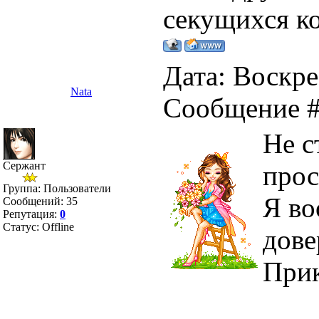
секущихся к
Дата: Воскрес
Nata
Сообщение 
Не с
Сержант
прос
Группа: Пользователи
Я во
Сообщений:
35
Репутация:
0
Статус:
Offline
дове
При