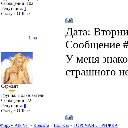
Сообщений:
102
Репутация:
1
Статус:
Offline
Дата: Вторник
Lina
Сообщение 
У меня знако
страшного н
Сержант
Группа: Пользователи
Сообщений:
22
Репутация:
0
Статус:
Offline
Форум AlloVer
»
Красота
»
Волосы
»
ГОРЯЧАЯ СТРИЖКА