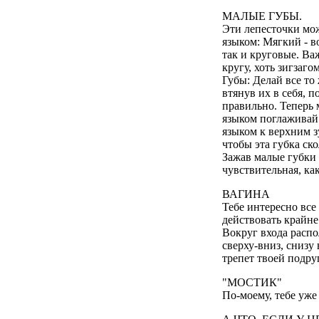
МАЛЫЕ ГУБЫ.
Эти лепесточки мож
языком: Мягкий - в
так и круговые. Ва
кругу, хоть зигзаго
Губы: Делай все то 
втянув их в себя, п
правильно. Теперь 
языком поглаживай 
языком к верхним з
чтобы эта губка ск
Зажав малые губки 
чувствительная, ка
ВАГИHА
Тебе интересно все
действовать крайне 
Вокруг входа распо
сверху-вниз, снизу
трепет твоей подруг
"МОСТИК"
По-моему, тебе уже 