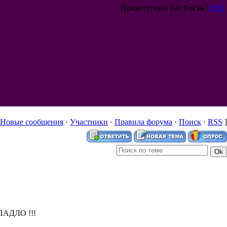
Приветствую Вас
Гость
|
RSS
Новые сообщения
·
Участники
·
Правила форума
·
Поиск
·
RSS
]
АПАДЛО !!!