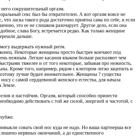
 него сокрушительный оргазм.
 оральный секс был бы отвратителен. А вот оргазм вовсе не
, что ласка такого рода достаточно приятна сама по себе, и если
ению, это ее не слишком разочарует. Другое дело, если она
добное, слава Богу, встречается редко. Как только женщине
перешли дальше.
 смогу выдержать нужный ритм.
 конец. Некоторые женщины просто быстрее кончают под
чень нежным. Легкие касания языком больше распаляют чем
быстрыми тяжелее и от того некоторые, забывая про нежность,
ы. Кроме того, например, рядом с клитором легко зацепить и
Поэтому лучше будьте внимательнее. Женщины ? существа
 носу с самой сердцевиной женского естества, для начала
а Земле.
пелив и настойчив. Оргазм, который способно принести
еобходимо действовать с той же силой, энергией и частотой, с
глубже.
ривыкли совать свой нос куда не надо. Но ваша партнерша все
и лишено нервных окончаний, а до единственного