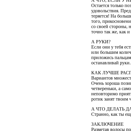
А ЧТО, ЕСЛИ У 
Остается только по
удовольствия. Пред
теряется! Hа больш
того, прикосновени
со своей стороны, 
точно так же, как 
А РУКИ?
Если они у тебя ес
или большим количе
приложись пальцами
останавливай руки.
КАК ЛУЧШЕ РАС
Вариантов множеств
Очень хороша позици
четвереньки, а сам
неповторимо приятн
ротик занят твоим 
А ЧТО ДЕЛАТЬ Д
Странно, как ты еще
ЗАКЛЮЧЕHИЕ
Разметав волосы по