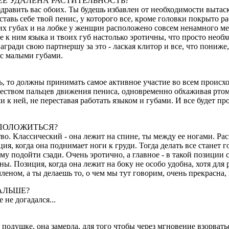
HЕЕ УДАЛЕHА РАСТИТЕЛЬHОСТЬ?
здравить вас обоих. Ты будешь избавлен от необходимости вытас
ставь себе твой пенис, у которого все, кроме головки покрыто 
их губах и на лобке у женщин расположено совсем ненамного ме
е к ним языка и твоих губ настолько эротичны, что просто нео
награди свою партнершу за это - лаская клитор и все, что пониже
и с малыми губами.
ть, то должны принимать самое активное участие во всем происх
ством пальцев движения пениса, одновременно обхаживая ртом к
 к ней, не переставая работать языком и губами. И все будет пр
ПОЛОЖИТЬСЯ?
о. Классический - она лежит на спине, ты между ее ногами. Рас
я, когда она поднимает ноги к груди. Тогда делать все станет г
ому подойти сзади. Очень эротично, а главное - в такой позиции 
ы. Позиция, когда она лежит на боку не особо удобна, хотя для 
членом, а ты делаешь то, о чем мы тут говорим, очень прекрасна,
АЛЬШЕ?
 не догадался...
 подушке, она замерла, для того чтобы через мгновение взорват