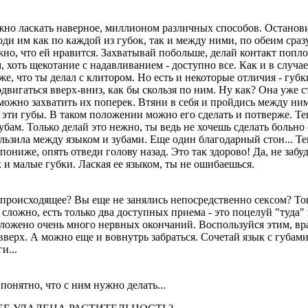
но ласкать наверное, миллионом различных способов. Остановим
оди им как по каждой из губок, так и между ними, по обеим сраз
жно, что ей нравится. Захватывай побольше, делай контакт попло
м, хоть щекотание с надавливанием - доступно все. Как и в случ
же, что ты делал с клитором. Hо есть и некоторые отличия - губк
одвигаться вверх-вниз, как бы скользя по ним. Hу как? Она уже 
можно захватить их поперек. Втяни в себя и пройдись между ни
эти губы. В таком положении можно его сделать и потверже. Теп
убам. Только делай это нежно, ты ведь не хочешь сделать больно
ользила между языком и зубами. Еще один благодарный стон... Те
пониже, опять отведи голову назад. Это так здорово! Да, не забу
к и малые губки. Лаская ее языком, ты не ошибаешься.
 происходящее? Вы еще не занялись непосредственно сексом? Тог
сложно, есть только два доступных приема - это поцелуй "туда" и 
ложено очень много нервных окончаний. Воспользуйся этим, вра
 вверх. А можно еще и вовнутрь забраться. Сочетай язык с губа
и...
понятно, что с ним нужно делать...