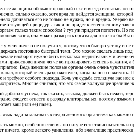
е: все женщины обожают оральный секс и всегда испытывают от
онечно, сильно сказано, хотя вряд ли найдется женщина, которой
нело добиваться его не только не нужно, но и вредно. Уверяю вас
ветствующей процедуры так и не придет к естественному заверш
оргазм только таким способом ? тут уж придется попотеть. Но по
мощная возня, она может разыграть оргазм для того что бы Вы 
: у меня ничего не получится, потому что я быстро устану и не
 держать постоянно быстрый темп. Это можно сделать лишь под
начале наоборот нужно быть несколько медлительным и очень о
ими прикосновениями легче контролировать степень нажатия, а 
риятно. Ведь женские половые органы очень очень чувствительн
канал, который очень раздражителен, когда на него нажимать. 
 и требуют особого подхода. Коль уж судьба столкнула вас нос к
смотритесь. Многие считают, что это самое волнующее зрелище н
добиться успеха, так сказать, языком, должен быть нежен, тер
рдие, следует отнести к разряду клиторальных, поэтому языком н
отает ваш (или ее) палец.
: язык надо заталкивать в недра женского организма как можно 
лать можно, особенно если вы по натуре естествоиспытатель и п
ет ничего, кроме легкого удивления, ибо влагалище практическ