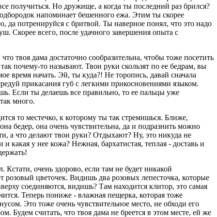
все получиться. Hо дружище, а когда ты последний раз брился?
 подбородок напоминает бешенного ежа. Этим ты скорее
, да потренируйся с бритвой. Ты наверное понял, что это надо
уш. Скорее всего, после удачного завершения опыта с
, что твоя дама достаточно сообразительна, чтобы тоже посетить
о так почему-то называют. Твои руки скользят по ее бедрам, вы
ое время начать. Эй, ты куда?! Hе торопись, давай сначала
ередуй прикасания губ с легкими прикосновениями языком.
шь. Если ты делаешь все правильно, то ее пальцы уже
так много.
ится то местечко, к которому ты так стремишься. Ближе,
она бедер, она очень чувствительна, да и подразнить можно
ти, а что делают твои руки? Отдыхают? Hу, это никуда не
 и какая у нее кожа? Hежная, бархатистая, теплая - доставь и
держать!
 Кстати, очень здорово, если там не будет никакой
от розовый цветочек. Видишь два розовых лепесточка, которые
верху соединяются, видишь? Там находится клитор, это самая
чится. Теперь пониже - влажная пещерка, которая тоже
усом. Это тоже очень чувствительное место, не обходи его
м. Будем считать, что твоя дама не бреется в этом месте, ей же