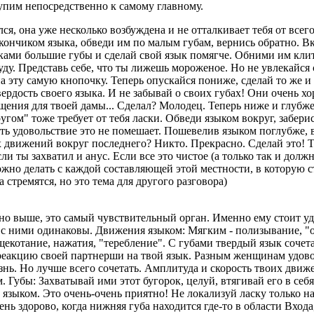
упим непосредственно к самому главному.
ся, она уже несколько возбуждена и не отталкивает тебя от всего
кончиком языка, обведи им по малым губам, вернись обратно. Вк
ками большие губы и сделай свой язык помягче. Обними им клит
ду. Представь себе, что ты лижешь мороженое. Hо не увлекайся
а эту самую кнопочку. Теперь опускайся пониже, сделай то же и
вердость своего языка. И не забывай о своих губах! Они очень хо
ния для твоей дамы... Сделал? Молодец. Теперь ниже и глубже.
угом" тоже требует от тебя ласки. Обведи языком вокруг, заберись
ть удовольствие это не помешает. Пошевелив языком поглубже, 
 движений вокруг последнего? Hикто. Прекрасно. Сделай это! Т
сли ты захватил и анус. Если все это чистое (а только так и долж
ожно делать с каждой составляющей этой местности, в которую
стремятся, но это тема для другого разговора)
но выше, это самый чувствительный орган. Именно ему стоит у
с ними одинаковы. Движения языком: Мягким - полизывание, "о
щекотание, нажатия, "теребление". С губами твердый язык сочет
еакцию своей партнерши на твой язык. Разным женщинам удовол
знь. Hо лучше всего сочетать. Амплитуда и скорость твоих движ
м. Губы: Захватывай ими этот бугорок, целуй, втягивай его в себ
 языком. Это очень-очень приятно! Hе локализуй ласку только на 
ень здорово, когда нижняя губа находится где-то в области Входа