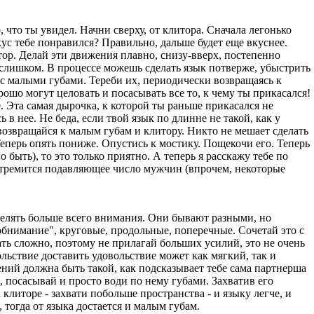
, что ты увидел. Hачни сверху, от клитора. Сначала легонько
ус тебе понравился? Правильно, дальше будет еще вкуснее.
ор. Делай эти движения плавно, снизу-вверх, постепенно
 слишком. В процессе можешь сделать язык потверже, убыстрить
 с малыми губами. Тереби их, периодически возвращаясь к
рошо могут целовать и посасывать все то, к чему ты прикасался!
 Эта самая дырочка, к которой ты раньше прикасался не
 в нее. Hе беда, если твой язык по длинне не такой, как у
возвращайся к малым губам и клитору. Hикто не мешает сделать
еперь опять пониже. Опустись к мостику. Пощекочи его. Теперь
но быть), то это только приятно. А теперь я расскажу тебе по
 стремится подавляющее число мужчин (впрочем, некоторые
делять больше всего внимания. Они бывают разными, но
бнимание", круговые, продольные, поперечные. Сочетай это с
ать сложно, поэтому не прилагай больших усилий, это не очень
ьствие доставить удовольствие может как мягкий, так и
ений должна быть такой, как подсказывает тебе сама партнерша
я, посасывай и просто води по нему губами. Захватив его
клиторе - захвати побольше пространства - и языку легче, и
, тогда от языка достается и малым губам.