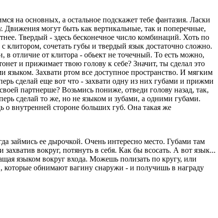
ся на основных, а остальное подскажет тебе фантазия. Ласки
у. Движения могут быть как вертикальные, так и поперечные,
тнее. Твердый - здесь бесконечное число комбинаций. Хоть по
ае с клитором, сочетать губы и твердый язык достаточно сложно.
и, в отличие от клитора - обьект не точечный. То есть можно,
стонет и прижимает твою голову к себе? Значит, ты сделал это
ми языком. Захвати ртом все доступное пространство. И мягким
ерь сделай еще вот что - захвати одну из них губами и прижми
 своей партнерше? Возьмись пониже, отведи голову назад, так,
перь сделай то же, но не языком и зубами, а одними губами.
дь о внутренней стороне больших губ. Она такая же
да займись ее дырочкой. Очень интересно место. Губами там
захватив вокруг, потянуть в себя. Как бы всосать. А вот язык...
щая языком вокруг входа. Можешь полизать по кругу, или
ми, которые обнимают вагину снаружи - и получишь в награду