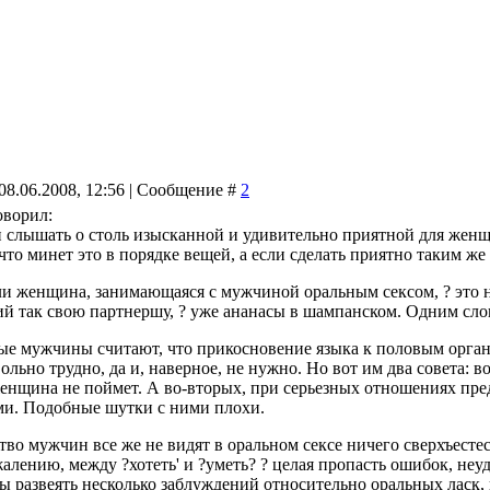
08.06.2008, 12:56 | Сообщение #
2
ворил:
 и слышать о столь изысканной и удивительно приятной для женщ
то минет это в порядке вещей, а если сделать приятно таким же 
сли женщина, занимающаяся с мужчиной оральным сексом, ? это 
 так свою партнершу, ? уже ананасы в шампанском. Одним слов
ые мужчины считают, что прикосновение языка к половым орган
ольно трудно, да и, наверное, не нужно. Но вот им два совета: 
женщина не поймет. А во-вторых, при серьезных отношениях пр
и. Подобные шутки с ними плохи.
во мужчин все же не видят в оральном сексе ничего сверхъесте
жалению, между ?хотеть' и ?уметь? ? целая пропасть ошибок, неу
ы развеять несколько заблуждений относительно оральных ласк