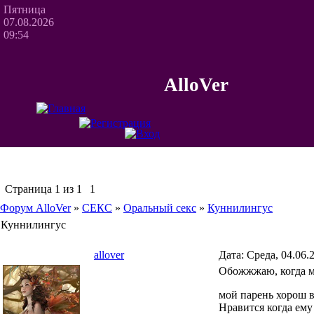
Пятница
07.08.2026
09:54
AlloVer
Страница
1
из
1
1
Форум AlloVer
»
СЕКС
»
Оральный секс
»
Куннилингус
Куннилингус
allover
Дата: Среда, 04.06.
Обожжжаю, когда мн
мой парень хорош 
Нравится когда ему