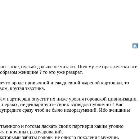
ин ласке, пускай дальше не читают. Почему же практически все
образом женщине ? то это уже разврат.
нечто вроде привычной и ежедневной жареной картошки, то
ом, крутая экзотика.
ам партнерши опустит их ниже уровня городской цивилизации.
во-первых, не декларируйте своих взглядов публично ? Вас
едупредите сразу чтоб не было недоразумений. Ибо женщины
ственного и готовы ласкать своих партнерш каким угодно
дач и крупных разочарований.
, которыми забиты головы не одного поколения мужчин.