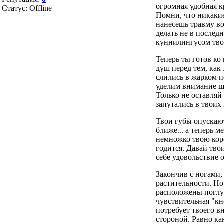
огромная удобная к
Статус:
Offline
Помни, что никакие
нанесешь травму во
делать не в послед
куннилингусом твоя
Теперь ты готов ко
душ перед тем, как 
слились в жарком по
уделим внимание ше
Только не оставляй
запутались в твоих
Твои губы опускают
ближе... а теперь 
немножко твою коро
годится. Давай твои
себе удовольствие 
Закончив с ногами,
растительности. Hо
расположены поглуб
чувствительная "кн
потребует твоего в
стороной. Равно как