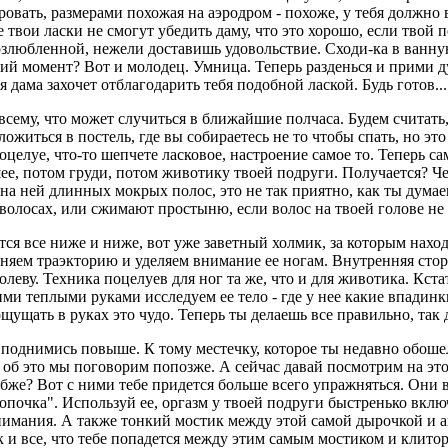
ровать, размерами похожая на аэродром - похоже, у тебя должно 
 твои ласки не смогут убедить даму, что это хорошо, если твой
злюбленной, нежели доставишь удовольствие. Сходи-ка в ванную
ний момент? Вот и молодец. Умница. Теперь разденься и прими д
 дама захочет отблагодарить тебя подобной лаской. Будь готов...
 всему, что может случиться в ближайшие полчаса. Будем считать
ложиться в постель, где вы собираетесь не то чтобы спать, но эт
целуе, что-то шепчете ласковое, настроение самое то. Теперь сам
е, потом груди, потом животику твоей подруги. Получается? Ч
 на ней длинных мокрых полос, это не так приятно, как ты думае
 волосах, или сжимают простыню, если волос на твоей голове не 
ся все ниже и ниже, вот уже заветный холмик, за которым наход
меняем траэкторию и уделяем внимание ее ногам. Внутренняя стор
леву. Техника поцелуев для ног та же, что и для животика. Кста
ми теплыми руками исследуем ее тело - где у нее какие впадинки
ощущать в руках это чудо. Теперь ты делаешь все правильно, так 
 поднимись повыше. К тому местечку, которое ты недавно обошел.
 об это мы поговорим попозже. А сейчас давай посмотрим на эт
же? Вот с ними тебе придется больше всего упражняться. Они в
опочка". Используй ее, оргазм у твоей подруги быстренько вклю
нимания. А также тонкий мостик между этой самой дырочкой и ан
 и все, что тебе попадется между этим самым мостиком и клиторо