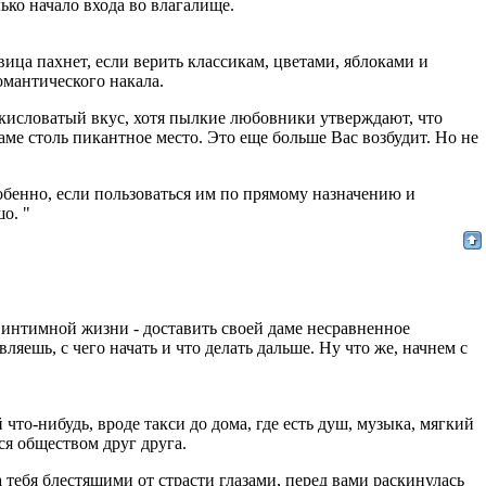
ько начало входа во влагалище.
ица пахнет, если верить классикам, цветами, яблоками и
омантического накала.
кисловатый вкус, хотя пылкие любовники утверждают, что
ме столь пикантное место. Это еще больше Вас возбудит. Но не
бенно, если пользоваться им по прямому назначению и
о. "
 интимной жизни - доставить своей даме несравненное
вляешь, с чего начать и что делать дальше. Hу что же, начнем с
что-нибудь, вроде такси до дома, где есть душ, музыка, мягкий
ся обществом друг друга.
 тебя блестящими от страсти глазами, перед вами раскинулась