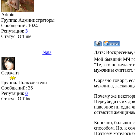
Admin
Группа: Администраторы
Сообщений:
1024
Репутация:
3
Статус:
Offline
Nata
Дата: Воскресенье, 
Мой бывший МЧ го
"Те, кто не желает
мужчины считают, ч
Сержант
Образно говоря, е
Группа: Пользователи
мужчина, ласкающий
Сообщений:
35
Репутация:
0
Почему же некотор
Статус:
Offline
Переубедить их дов
наверное ни одна 
остаются женщинам
Конечно, большинст
способом. Но, к со
Поэтому хотелось б