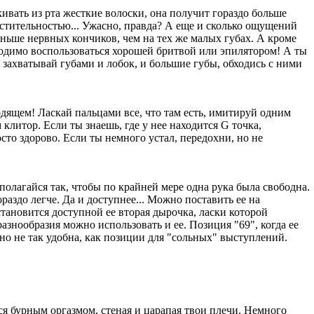
кивать из рта жесткие волоски, она получит гораздо больше
растительностью... Ужасно, правда? А еще и сколько ощущений
ньше нервных кончиков, чем на тех же малых губах. А кроме
бходимо воспользоваться хорошей бритвой или эпилятором! А ты
, захватывай губами и лобок, и большие губы, обходись с ними
одящем! Ласкай пальцами все, что там есть, имитируй одним
литор. Если ты знаешь, где у нее находится G точка,
осто здорово. Если ты немного устал, передохни, но не
полагайся так, чтобы по крайней мере одна рука была свободна.
ораздо легче. Да и доступнее... Можно поставить ее на
становится доступной ее вторая дырочка, ласки которой
разнообразия можно использовать и ее. Позиция "69", когда ее
 но не так удобна, как позиции для "сольных" выступлений.
ься бурным оргазмом, стеная и царапая твои плечи. Hемного