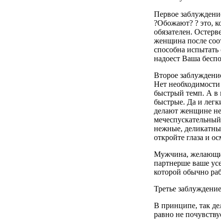
Первое заблуждени
?Обожают? ? это, к
обязателен. Остерве
женщина после соот
способна испытать 
надоест Ваша беспо
Второе заблуждение
Нет необходимости
быстрый темп. А в 
быстрые. Да и легк
делают женщине неп
мечеспускательный 
нежные, деликатные
откройте глаза и о
Мужчина, желающий 
партнерше ваше усе
которой обычно раб
Третье заблуждение
В принципе, так де
равно не почувству