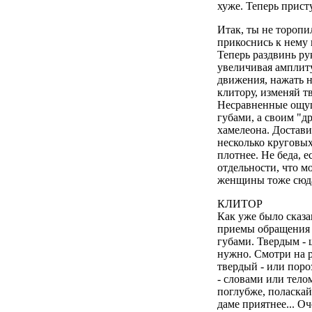
хуже. Теперь прист
Итак, ты не торопил
прикоснись к нему 
Теперь раздвинь ру
увеличивая амплиту
движения, нажать н
клитору, изменяй т
Hесравненные ощуще
губами, а своим "др
хамелеона. Достави
несколько круговых
плотнее. Hе беда, е
отдельности, что м
женщины тоже сюда 
КЛИТОР
Как уже было сказа
приемы обращения 
губами. Твердым - 
нужно. Смотри на р
твердый - или поро
- словами или тело
поглубже, поласкай
даме приятнее... Оч