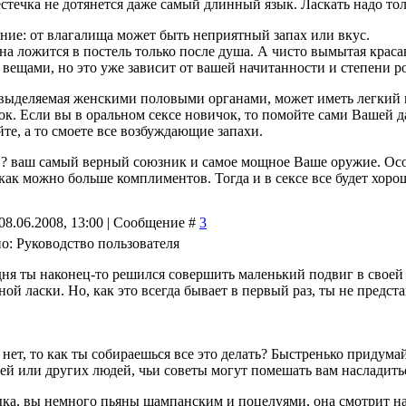
стечка не дотянется даже самый длинный язык. Ласкать надо тол
ние: от влагалища может быть неприятный запах или вкус.
 ложится в постель только после душа. А чисто вымытая красав
ещами, но это уже зависит от вашей начитанности и степени р
 выделяемая женскими половыми органами, может иметь легкий 
к. Если вы в оральном сексе новичок, то помойте сами Вашей да
те, а то смоете все возбуждающие запахи.
 ? ваш самый верный союзник и самое мощное Ваше оружие. Осо
ак можно больше комплиментов. Тогда и в сексе все будет хорош
08.06.2008, 13:00 | Сообщение #
3
о: Руководство пользователя
дня ты наконец-то решился совершить маленький подвиг в своей
ой ласки. Hо, как это всегда бывает в первый раз, ты не предста
нет, то как ты собираешься все это делать? Быстренько придумай 
лей или других людей, чьи советы могут помешать вам насладить
зыка, вы немного пьяны шампанским и поцелуями, она смотрит на