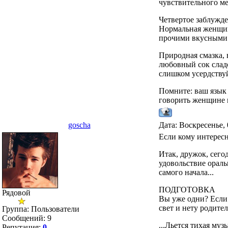
чувствительного ме
Четвертое заблужде
Нормальная женщина
прочими вкусными в
Природная смазка,
любовный сок сладо
слишком усердствуй
Помните: ваш язык
говорить женщине к
goscha
Дата: Воскресенье, 
Если кому интересн
Итак, дружок, сего
удовольствие оральн
самого начала...
ПОДГОТОВКА
Рядовой
Вы уже одни? Если 
свет и нету родите
Группа: Пользователи
Сообщений:
9
...Льется тихая му
Репутация:
0