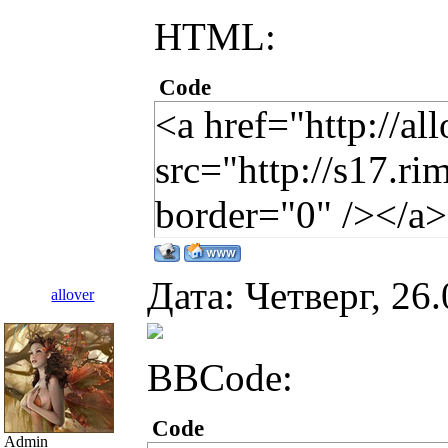
HTML:
Code
<a href="http://a
src="http://s17.r
border="0" /></a>
Дата: Четверг, 26
allover
BBCode:
Code
Admin