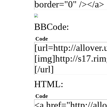
border="0" /></a>
BBCode:
Code
[url=http://allover
[img]http://s17.r
[/url]
HTML:
Code
<a href="http://al