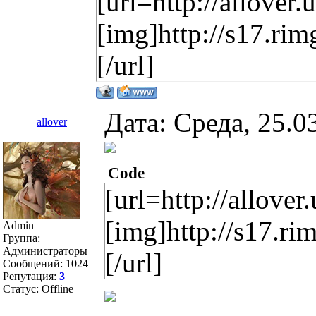
[url=http://allover.
[img]http://s17.r
[/url]
Дата: Среда, 25.0
allover
Code
[url=http://allover
[img]http://s17.r
Admin
Группа:
Администраторы
[/url]
Сообщений:
1024
Репутация:
3
Статус:
Offline