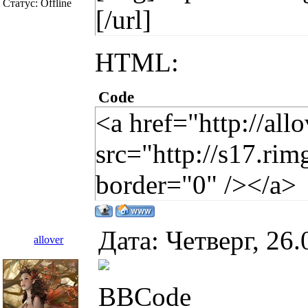
Статус:
Offline
[/url]
HTML:
Code
<a href="http://al
src="http://s17.r
border="0" /></a>
Дата: Четверг, 26
allover
BBCode