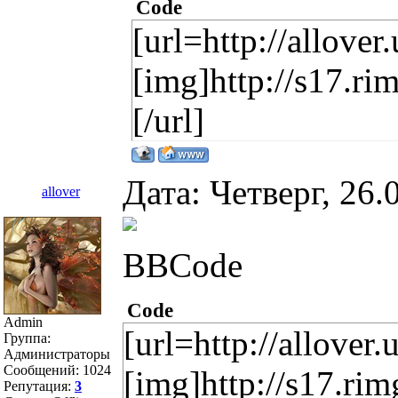
Code
[url=http://allover
[img]http://s17.r
[/url]
Дата: Четверг, 26
allover
BBCode
Code
Admin
[url=http://allover.
Группа:
Администраторы
Сообщений:
1024
[img]http://s17.r
Репутация:
3