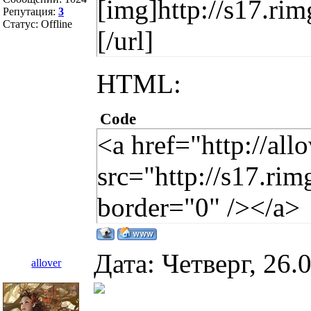
[img]http://s17.r
Репутация:
3
Статус:
Offline
[/url]
HTML:
Code
<a href="http://al
src="http://s17.r
border="0" /></a>
Дата: Четверг, 26.
allover