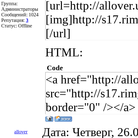
[url=http://allover
Группа:
Администраторы
Сообщений:
1024
[img]http://s17.r
Репутация:
3
Статус:
Offline
[/url]
HTML:
Code
<a href="http://al
src="http://s17.r
border="0" /></a>
Дата: Четверг, 26
allover