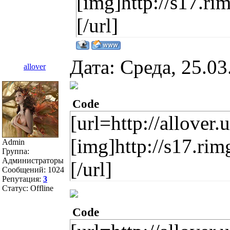
[img]http://s17.r
[/url]
Дата: Среда, 25.0
allover
Code
[url=http://allover.
[img]http://s17.ri
Admin
Группа:
Администраторы
[/url]
Сообщений:
1024
Репутация:
3
Статус:
Offline
Code