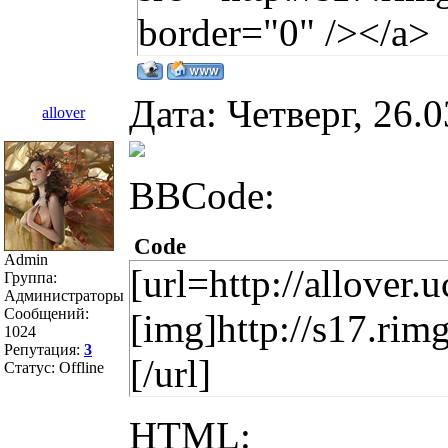
border="0" /></a>
Дата: Четверг, 26.
allover
BBCode:
Code
Admin
[url=http://allover.
Группа:
Администраторы
Сообщений:
[img]http://s17.ri
1024
Репутация:
3
[/url]
Статус:
Offline
HTML: