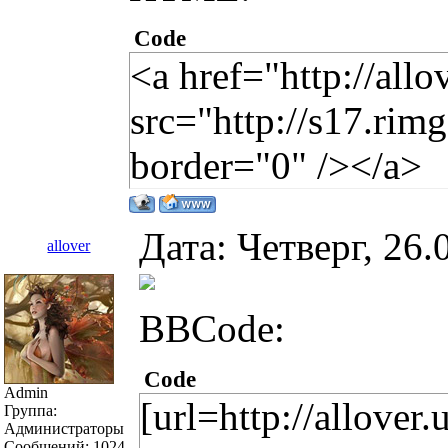
Code
<a href="http://all
src="http://s17.ri
border="0" /></a>
Дата: Четверг, 26
allover
BBCode:
Code
Admin
[url=http://allover.
Группа:
Администраторы
Сообщений:
1024