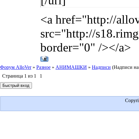
[/url]
<a href="http://all
src="http://s18.ri
border="0" /></a>
Форум AlloVer
»
Разное
»
АНИМАШКИ
»
Надписи
(Надписи на
Страница
1
из
1
1
Copyr