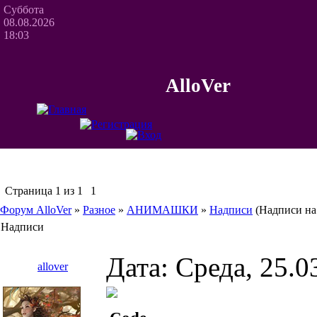
Суббота
08.08.2026
18:03
AlloVer
Страница
1
из
1
1
Форум AlloVer
»
Разное
»
АНИМАШКИ
»
Надписи
(Надписи на
Надписи
Дата: Среда, 25.0
allover