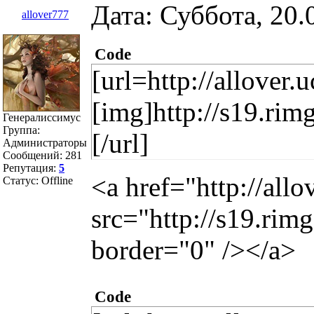
Дата: Суббота, 20.
allover777
Code
[url=http://allover.
[img]http://s19.ri
Генералиссимус
Группа:
[/url]
Администраторы
Сообщений:
281
Репутация:
5
<a href="http://all
Статус:
Offline
src="http://s19.ri
border="0" /></a>
Code