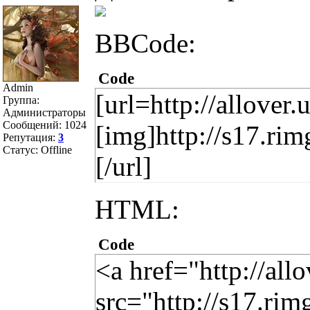
BBCode:
Code
Admin
[url=http://allover.
Группа:
Администраторы
Сообщений:
1024
[img]http://s17.r
Репутация:
3
Статус:
Offline
[/url]
HTML:
Code
<a href="http://all
src="http://s17.r