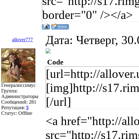
src="http://s17.ri
border="0" /></a>
Дата: Четверг, 30
allover777
Code
[url=http://allover
[img]http://s17.r
Генералиссимус
Группа:
Администраторы
[/url]
Сообщений:
281
Репутация:
5
Статус:
Offline
<a href="http://al
src="http://s17.r