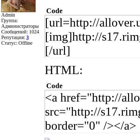
Code
Admin
[url=http://allover
Группа:
Администраторы
Сообщений:
1024
[img]http://s17.r
Репутация:
3
Статус:
Offline
[/url]
HTML:
Code
<a href="http://al
src="http://s17.r
border="0" /></a>