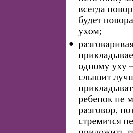
всегда пово
будет повор
ухом;
разговаривая
прикладывае
одному уху —
слышит лучш
прикладывать
ребенок не 
разговор, по
стремится пе
приложить т