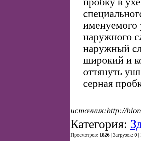
пробку в ух
специального
именуемого 
наружного с
наружный сл
широкий и ко
оттянуть ушн
серная проб
источник:http://blo
Категория:
З
Просмотров:
1826
| Загрузок:
0
|