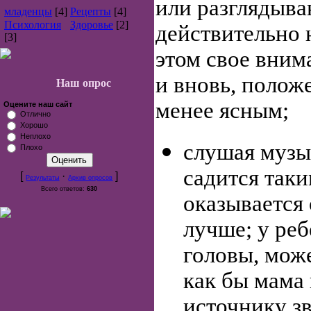
или разглядыван
младенцы
[4]
Рецепты
[4]
Психология
Здоровье
[2]
действительно 
[3]
этом свое вним
и вновь, полож
Наш опрос
менее ясным;
Оцените наш сайт
Отлично
Хорошо
Неплохо
слушая музык
Плохо
садится таки
[
·
]
Результаты
Архив опросов
Всего ответов:
630
оказывается
лучше; у ре
головы, мож
как бы мама
источнику зв