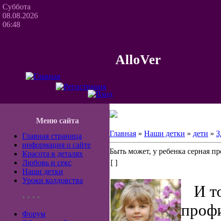
Суббота
08.08.2026
06:48
AlloVer
Меню сайта
Главная
»
Наши детки
»
дети
»
З
Главная страница
информация о сайте
Быть может, у ребенка серная пр
Красота в деталях
Любовь и секс
[ ]
Наши детки
Уроки колдовства
И т
• • • •
профи
Форум