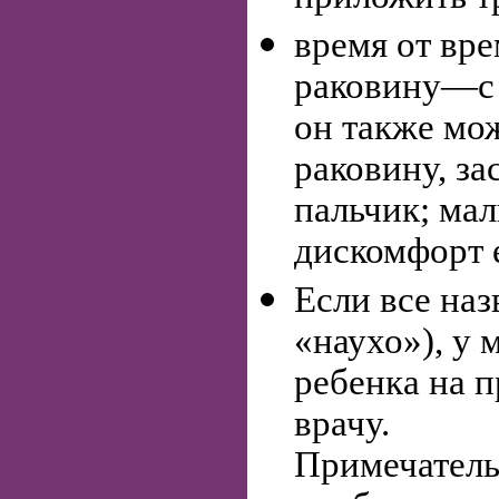
время от вр
раковину—с 
он также мо
раковину, з
пальчик; мал
дискомфорт е
Если все на
«наухо»), у 
ребенка на 
врачу.
Примечатель