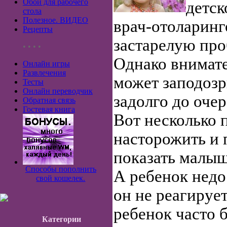
Обои для рабочего
детск
стола
Полезное. ВИДЕО
врач-отоларинг
Рецепты
застарелую про
• • • •
Однако внимате
Онлайн игры
Развлечения
может заподозр
Тесты
Онлайн переводчик
задолго до оче
Обратная связь
Гостевая книга
Вот несколько 
насторожить и 
показать малы
Способы пополнить
А ребенок недо
свой кошелек.
он не реагирует
ребенок часто 
Категории