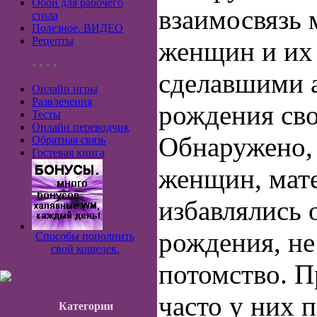
Обои для рабочего
взаимосвязь
стола
Полезное. ВИДЕО
Рецепты
женщин и их
• • • •
сделавшими 
Онлайн игры
Развлечения
рождения сво
Тесты
Онлайн переводчик
Обнаружено,
Обратная связь
Гостевая книга
женщин, мат
избавлялись 
рождения, не
Способы пополнить
свой кошелек.
потомство. П
часто у них 
Категории