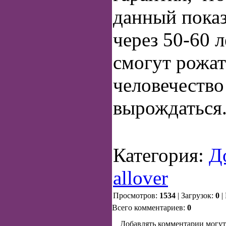
данный показ
через 50-60 
смогут рожат
человечество
вырождаться
Категория:
Д
allover
Просмотров:
1534
| Загрузок:
0
|
Всего комментариев:
0
Добавлять комментарии могут