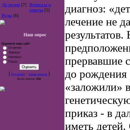
До родов
[7]
Вопросы и
диагноз: «де
ответы
[5]
Роды
[6]
лечение не д
результатов.
Наш опрос
предположен
Оцените наш сайт
Отлично
Хорошо
прервавшие 
Неплохо
Плохо
до рождения 
[
·
]
Результаты
Архив опросов
Всего ответов:
630
«заложили» 
генетическу
приказ - в д
иметь детей.