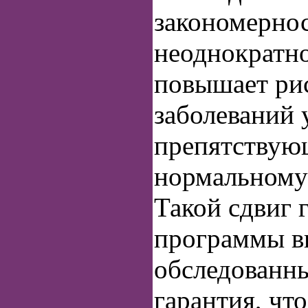
закономернос
неоднократно
повышает ри
заболеваний 
препятствую
нормальному
Такой сдвиг 
программы вы
обследованны
гарантия, что