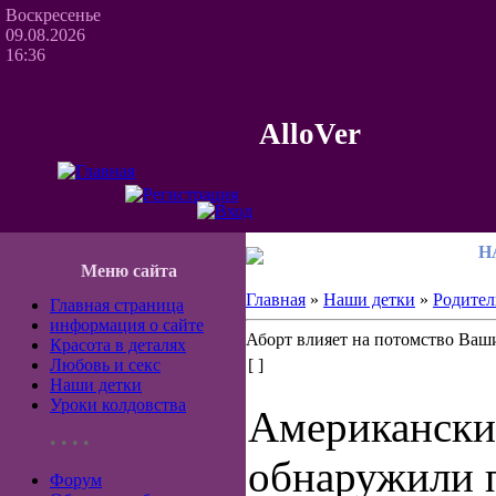
Воскресенье
09.08.2026
16:36
AlloVer
Н
Меню сайта
Главная
»
Наши детки
»
Родител
Главная страница
информация о сайте
Аборт влияет на потомство Ваш
Красота в деталях
Любовь и секс
[ ]
Наши детки
Уроки колдовства
Ам
ерикански
• • • •
обнаружили
Форум