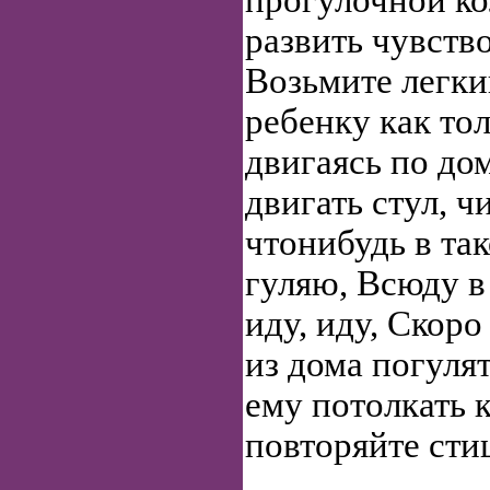
прогулочной ко
развить чувств
Возьмите легки
ребенку как тол
двигаясь по дом
двигать стул, 
чтонибудь в так
гуляю, Всюду в
иду, иду, Скор
из дома погулят
ему потолкать к
повторяйте сти