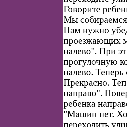
Говорите ребенк
Мы собираемся 
Нам нужно убед
проезжающих 
налево". При э
прогулочную ко
налево. Теперь
Прекрасно. Те
направо". Пове
ребенка направ
"Машин нет. Х
переходить ули