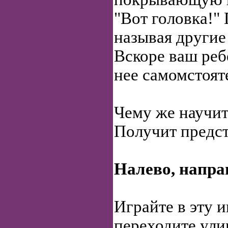
"Вот головка!"
называя другие 
Вскоре ваш реб
нее самомстоят
Чему же научит
Получит предст
Налево, направ
Играйте в эту и
переходите ули