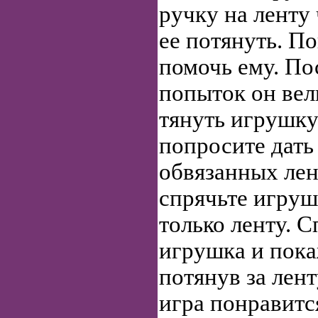
ручку на ленту
ее потянуть. П
помочь ему. По
попыток он вел
тянуть игрушку 
попросите дать
обвязанных лен
спрячьте игруш
только ленту. 
игрушка и пока
потянув за лент
игра понравитс