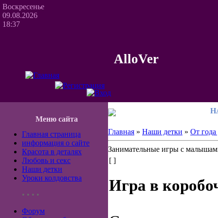
Воскресенье
09.08.2026
18:37
AlloVer
Н
Меню сайта
Главная
»
Наши детки
»
От года 
Главная страница
информация о сайте
Занимательные игры с малышам
Красота в деталях
Любовь и секс
[ ]
Наши детки
Уроки колдовства
Игра в коробо
• • • •
Форум