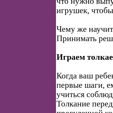
что нужно выпу
игрушек, чтобы
Чему же научит
Принимать реш
Играем толка
Когда ваш ребе
первые шаги, е
учиться соблюд
Толкание перед