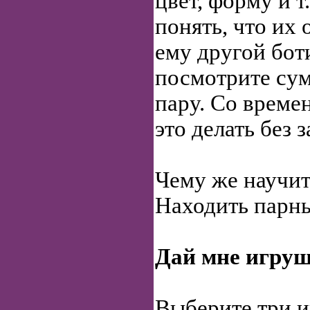
цвет, форму и т
понять, что их 
ему другой бот
посмотрите сум
пару. Со време
это делать без 
Чему же научит
Находить парн
Дай мне игру
Выберите три 