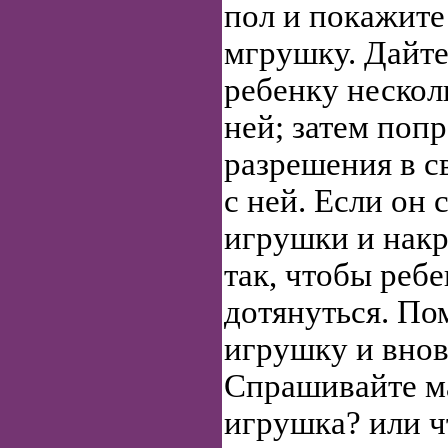
пол и покажит
мгрушку. Дайт
ребенку нескол
ней; затем попр
разрешения в с
с ней. Если он 
игрушки и накр
так, чтобы ребе
дотянуться. По
игрушку и внов
Спрашивайте м
игрушка? или ч