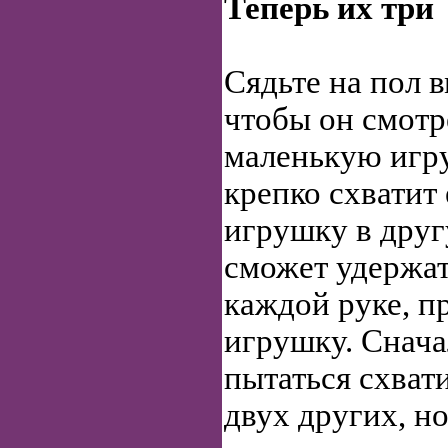
Теперь их три
Сядьте на пол 
чтобы он смотр
маленькую игру
крепко схватит 
игрушку в друг
сможет удержат
каждой руке, п
игрушку. Снача
пытаться схвати
двух других, но