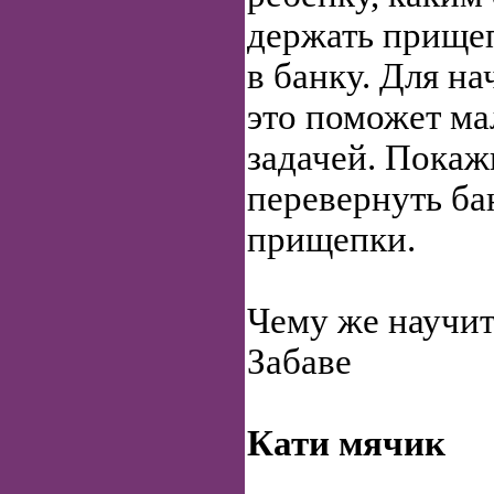
держать прищеп
в банку. Для н
это поможет ма
задачей. Покаж
перевернуть ба
прищепки.
Чему же научит
Забаве
Кати мячик