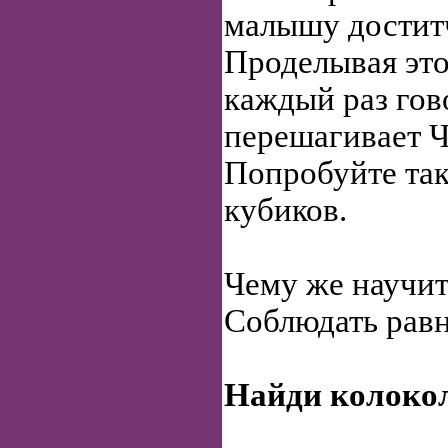
малышу доститч
Проделывая это
каждый раз гов
перешагивает Ч
Попробуйте та
кубиков.
Чему же научит
Соблюдать рав
Найди колоко