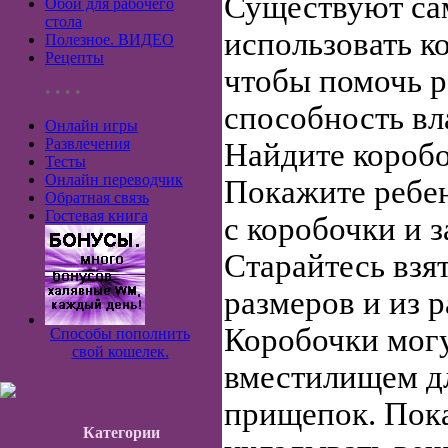
Существуют са
Обои для рабочего
стола
использовать к
Полезное. ВИДЕО
Рецепты
чтобы помочь р
• • • •
способность вл
Онлайн игры
Развлечения
Найдите короб
Тесты
Онлайн переводчик
Покажите ребен
Обратная связь
Гостевая книга
с коробочки и з
Старайтесь взя
размеров и из 
Коробочки мог
Способы пополнить
свой кошелек.
вместилищем дл
прищепок. Пока
Категории