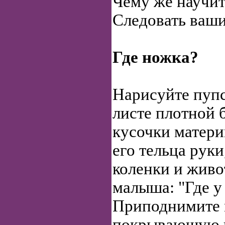
Чему же научит
Следовать ваш
Где ножка?
Нарисуйте пуп
листе плотной 
кусочки матери
его тельца руки
коленки и живо
малыша: "Где у
Приподнимите 
покрывающую го