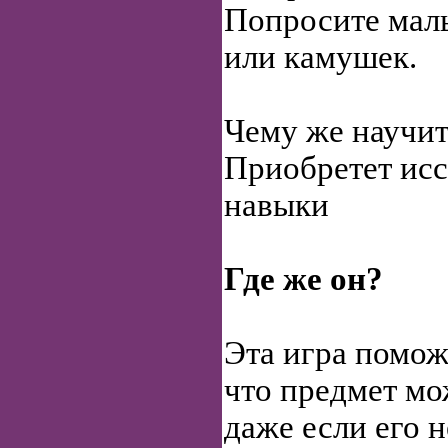
Попросите малы
или камушек.
Чему же научит
Приобретет исс
навыки
Где же он?
Эта игра помож
что предмет мо
даже если его н