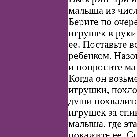
малыша из чис
Берите по очер
игрушек в руки
ее. Поставьте 
ребенком. Назо
и попросите ма
Когда он возьм
игрушки, похло
души похвалите
игрушек за спи
малыша, где эта
покажите ее. С