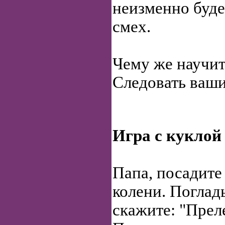
неизменно буде
смех.
Чему же научит
Следовать ваш
Игра с куклой
Папа, посадите 
колени. Погладь
скажите: "Прел