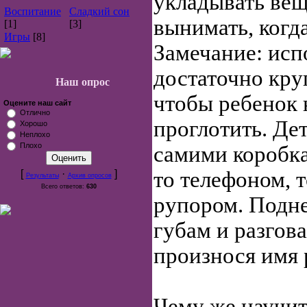
укладывать вещ
Воспитание
Сладкий сон
вынимать, когд
[1]
[3]
Игры
[8]
Замечание: исп
достаточно кру
Наш опрос
чтобы ребенок 
Оцените наш сайт
Отлично
проглотить. Де
Хорошо
Неплохо
Плохо
самими коробк
то телефоном, т
[
·
]
Результаты
Архив опросов
Всего ответов:
630
рупором. Подне
губам и разгова
произнося имя 
Чему же научит