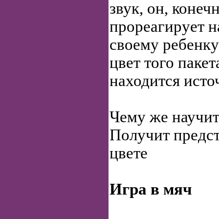
звук, он, конеч
прореагирует н
своему ребенку
цвет того пакет
находится исто
Чему же научит
Получит предст
цвете
Игра в мяч