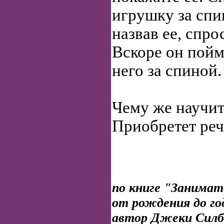
игрушку за спи
назвав ее, спро
Вскоре он пойм
него за спиной.
Чему же научит
Приобретет реч
по книге "Занима
от рождения до го
автор Джеки Силб