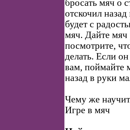
бросать мяч о с
отскочил назад
будет с радост
мяч. Дайте мяч
посмотрите, что
делать. Если о
вам, поймайте м
назад в руки м
Чему же научит
Игре в мяч