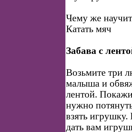
Чему же научит
Катать мяч
Забава с ленто
Возьмите три 
малыша и обвя
лентой. Покажи
нужно потянуть
взять игрушку
дать вам игруш