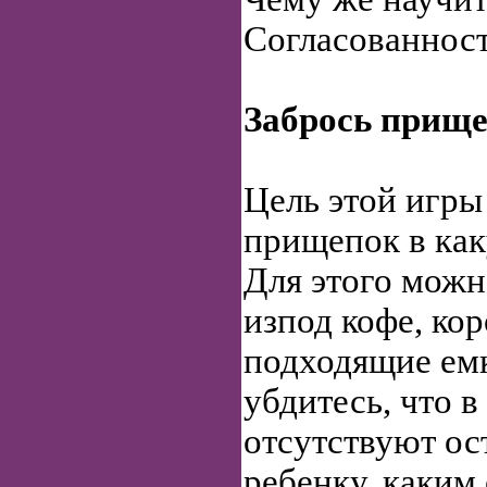
Согласованнос
Забрось прищ
Цель этой игры
прищепок в как
Для этого можн
изпод кофе, ко
подходящие емк
убдитесь, что в 
отсутствуют ос
ребенку, каким