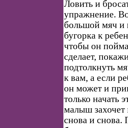
Ловить и броса
упражнение. Во
большой мяч и 
бугорка к ребе
чтобы он пойма
сделает, покажи
подтолкнуть мя
к вам, а если р
он может и при
только начать э
малыш захочет 
снова и снова.