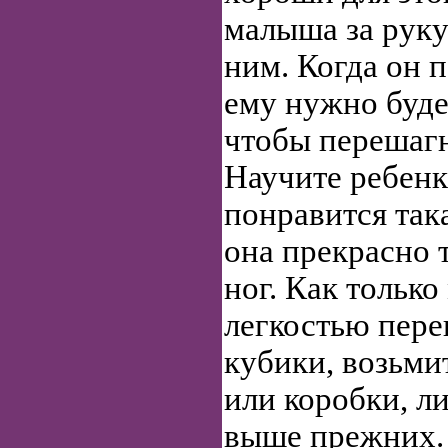
малыша за руку
ним. Когда он 
ему нужно буде
чтобы перешагн
Научите ребенк
понравится так
она прекрасно
ног. Как тольк
легкостью пере
кубики, возьми
или коробки, л
выше прежних.