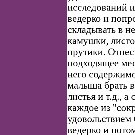
исследований и
ведерко и попр
складывать в не
камушки, листо
прутики. Отнес
подходящее мес
него содержимо
малыша брать в
листья и т.д., а
каждое из "сок
удовольствием б
ведерко и пото