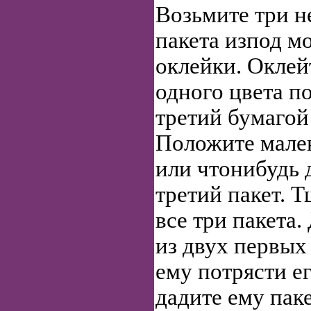
Возьмите три 
пакета изпод м
оклейки. Оклей
одного цвета п
третий бумагой
Положите мале
или чтонибудь 
третий пакет. 
все три пакета
из двух первых
ему потрясти ег
дадите ему пак