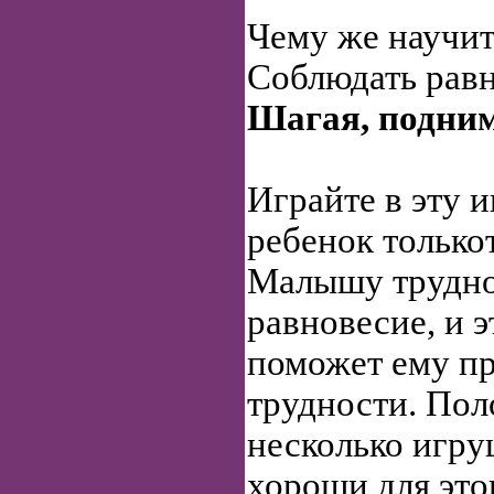
Чему же научит
Соблюдать рав
Шагая, подни
Играйте в эту и
ребенок только
Малышу трудно
равновесие, и 
поможет ему пр
трудности. Пол
несколько игруш
хороши для это