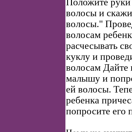
Положите руки 
волосы и скажи
волосы." Прове
волосам ребенк
расчесывать св
куклу и провед
волосам Дайте 
малышу и попро
ей волосы. Теп
ребенка причес
попросите его п