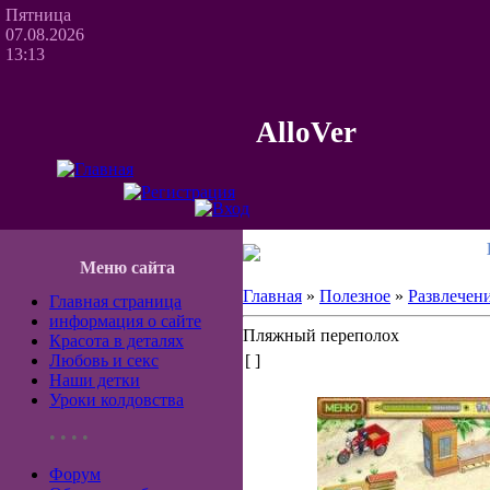
Пятница
07.08.2026
13:13
AlloVer
Меню сайта
Главная
»
Полезное
»
Развлечен
Главная страница
информация о сайте
Пляжный переполох
Красота в деталях
Любовь и секс
[ ]
Наши детки
Уроки колдовства
• • • •
Форум