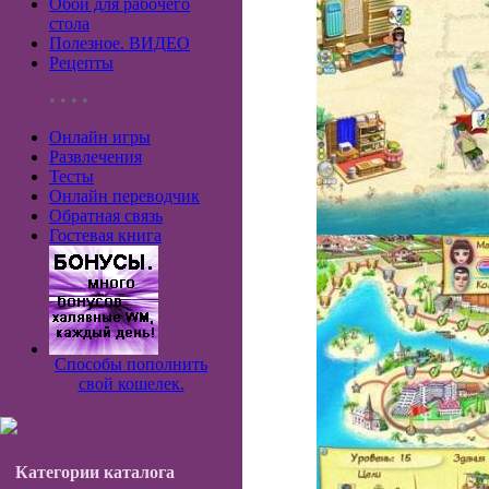
Обои для рабочего
стола
Полезное. ВИДЕО
Рецепты
• • • •
Онлайн игры
Развлечения
Тесты
Онлайн переводчик
Обратная связь
Гостевая книга
Способы пополнить
свой кошелек.
Категории каталога