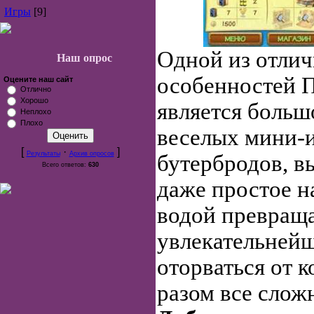
Игры
[9]
Одной из отли
Наш опрос
особенностей 
Оцените наш сайт
Отлично
Хорошо
является больш
Неплохо
Плохо
веселых мини-и
[
·
]
Результаты
Архив опросов
бутербродов, в
Всего ответов:
630
даже простое н
водой превраща
увлекательнейш
оторваться от 
разом все слож