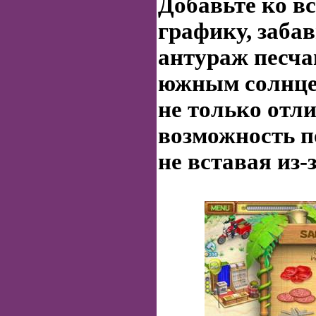
Добавьте ко в
графику, заба
антураж песча
южным солнце
не только отли
возможность п
не вставая из-