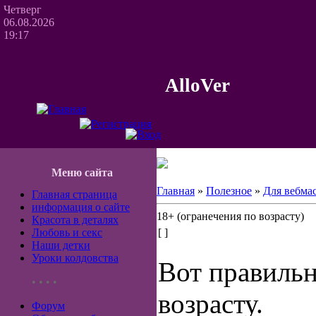
Четверг
06.08.2026
19:17
AlloVer
Меню сайта
Главная
»
Полезное
»
Для вебма
Главная страница
информация о сайте
18+ (огранечения по возрасту)
Красота в деталях
Любовь и секс
[ ]
Наши детки
Уроки колдовства
Вот правиль
• • • •
возрасту.
Форум