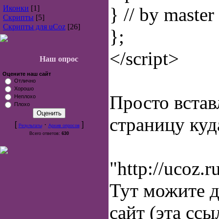
Иконки
[1]
} // by master
Скрипты
[5]
Скрипты для uCoz
[26]
};
</script>
Наш опрос
Оцените наш сайт
Отлично
Хорошо
Просто встав
Неплохо
Плохо
страницу куд
[
·
]
Результаты
Архив опросов
Всего ответов:
630
"http://ucoz.r
Тут можите 
сайт (эта ссы