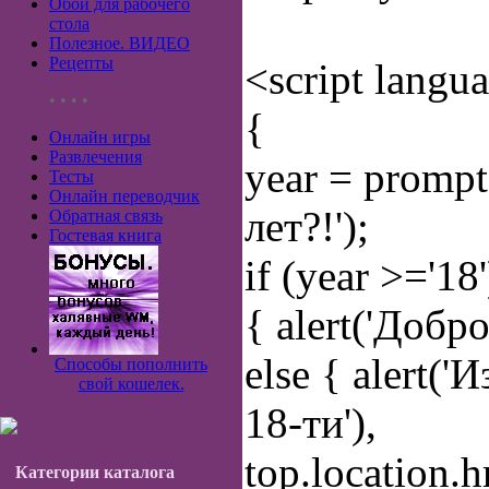
Обои для рабочего
стола
Полезное. ВИДЕО
Рецепты
<script langu
• • • •
{
Онлайн игры
Развлечения
year = prompt
Тесты
Онлайн переводчик
лет?!');
Обратная связь
Гостевая книга
if (year >='18
{ alert('Добр
else { alert(
Способы пополнить
свой кошелек.
18-ти'),
top.location.h
Категории каталога