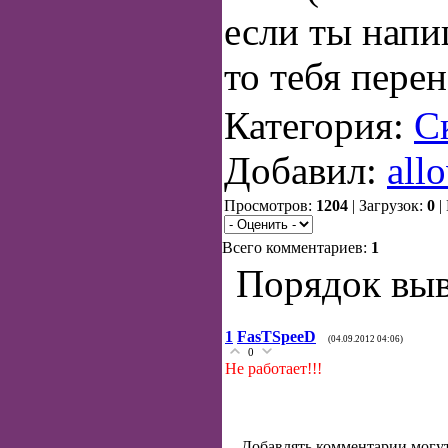
если ты нап
то тебя перен
Категория:
С
Добавил:
all
Просмотров:
1204
| Загрузок:
0
|
Всего комментариев:
1
Порядок выв
1
FasTSpeeD
(04.09.2012 04:06)
0
Не работает!!!
Добавлять комментарии могут