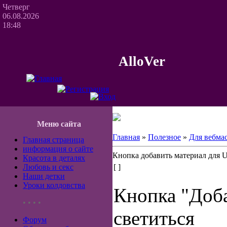
Четверг
06.08.2026
18:48
AlloVer
Меню сайта
Главная
»
Полезное
»
Для вебма
Главная страница
информация о сайте
Кнопка добавить материал для 
Красота в деталях
Любовь и секс
[ ]
Наши детки
Уроки колдовства
Кнопка "Доба
• • • •
светиться
Форум