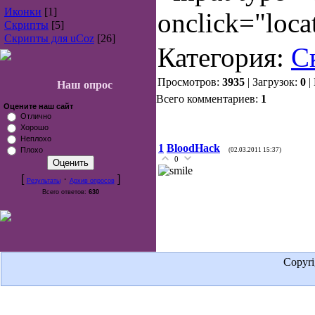
Иконки
[1]
onclick="loca
Скрипты
[5]
Скрипты для uCoz
[26]
Категория:
С
Просмотров:
3935
| Загрузок:
0
|
Наш опрос
Всего комментариев:
1
Оцените наш сайт
Отлично
Хорошо
Неплохо
1
BloodHack
Плохо
(02.03.2011 15:37)
0
[
·
]
Результаты
Архив опросов
Всего ответов:
630
Copyr