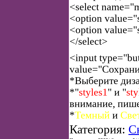
unescape(do
<select name="
}
<option value="
}
<option value=
return "";
</select>
}
<input type="but
value="Сохрани
function se
*Выберите диза
{
*"
styles1
" и "
sty
var exdate=
внимание, пишет
exdate.setD
*
Темный
и
Све
document.co
Категория:
С
((expireday