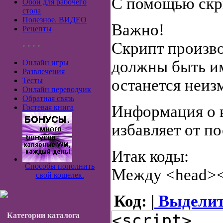
С помощью скри
Обои для рабочего
стола
Полезное. ВИДЕО
Важно!
Рецепты
Скрипт произво
• • • •
должны быть им
Онлайн игры
Развлечения
Тесты
останется неиз
Онлайн переводчик
Обратная связь
Информация о в
Гостевая книга
избавляет от п
Итак коды:
Способы пополнить
Между <head></
свой кошелек.
Код: |
Выделит
Категории каталога
<script>