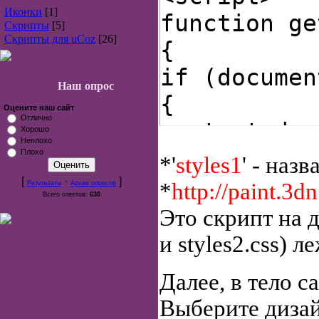
Иконки
[1]
function ge
Скрипты
[5]
Скрипты для uCoz
[26]
{
if (documen
Наш опрос
{
Оцените наш сайт
Отлично
c_start=doc
Хорошо
Неплохо
if (c_start
Плохо
*'
styles1
' - наз
{
[
·
]
*
http://paint.3dn
Результаты
Архив опросов
Всего ответов:
630
c_start=c_s
Это скрипт на д
c_end=docum
и styles2.css) л
if (c_end==
Далее, в тело 
return
Выберите дизай