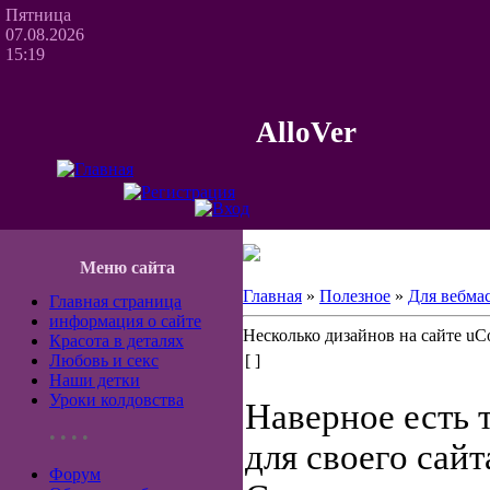
Пятница
07.08.2026
15:19
AlloVer
Меню сайта
Главная
»
Полезное
»
Для вебма
Главная страница
информация о сайте
Несколько дизайнов на сайте uC
Красота в деталях
Любовь и секс
[ ]
Наши детки
Уроки колдовства
Наверное есть 
• • • •
для своего сайт
Форум