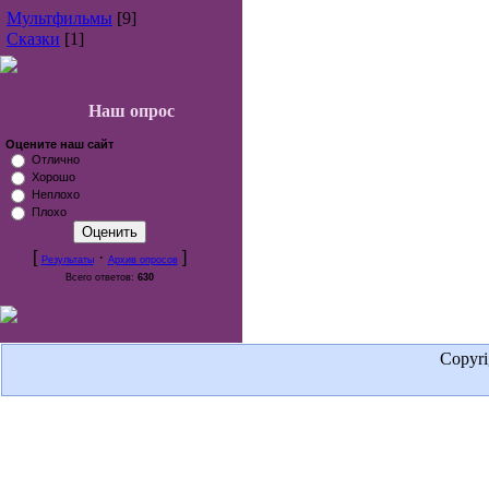
Мультфильмы
[9]
Сказки
[1]
Наш опрос
Оцените наш сайт
Отлично
Хорошо
Неплохо
Плохо
[
·
]
Результаты
Архив опросов
Всего ответов:
630
Copyr