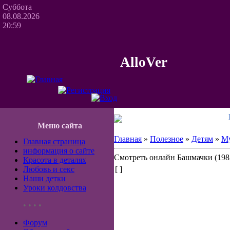
Суббота
08.08.2026
20:59
AlloVer
Меню сайта
Главная
»
Полезное
»
Детям
»
М
Главная страница
информация о сайте
Смотреть онлайн Башмачки (198
Красота в деталях
Любовь и секс
[ ]
Наши детки
Уроки колдовства
• • • •
Форум