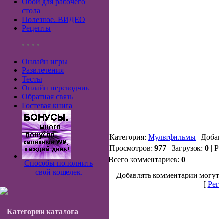
Обои для рабочего
стола
Полезное. ВИДЕО
Рецепты
• • • •
Онлайн игры
Развлечения
Тесты
Онлайн переводчик
Обратная связь
Гостевая книга
Категория:
Мультфильмы
| Доба
Просмотров:
977
| Загрузок:
0
| 
Всего комментариев:
0
Способы пополнить
свой кошелек.
Добавлять комментарии могут
[
Рег
Категории каталога