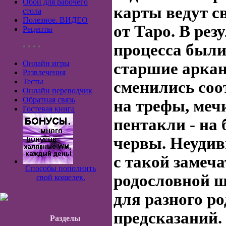
Обои для рабочего
карты ведут с
стола
Полезное. ВИДЕО
от Таро. В рез
Рецепты
процесса были
• • • •
Онлайн игры
старшие аркан
Развлечения
Тесты
сменились соо
Онлайн переводчик
Обратная связь
на трефы, мечи
Гостевая книга
пентакли - на 
червы. Неудив
с такой замеч
Способы пополнить
родословной 
свой кошелек.
для разного ро
предсказаний.
Разделы