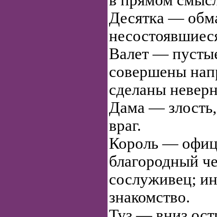
в прямом смысл
Десятка — обм
несостоявшиес
Валет — пусты
совершены нап
сделаны неверн
Дама — злость,
враг.
Король — офиц
благородный че
сослуживец; и
знакомство.
Туз — вниз ост