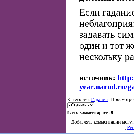
Если гадани
неблагоприя
задавать си
один и тот ж
нескольку ра
источник:
http
year.narod.ru/g
Категория:
Гадания
| Просмотро
Всего комментариев:
0
Добавлять комментарии могут
[
Рег