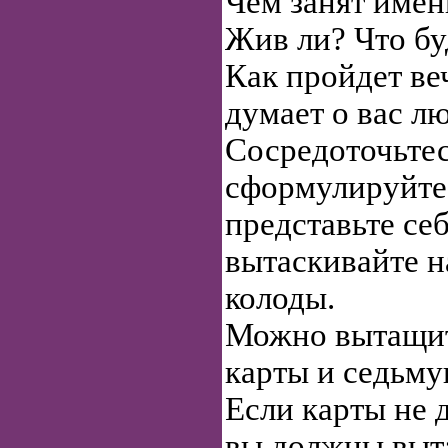
Чем занят имен
Жив ли? Что бу
Как пройдет ве
думает о вас 
Сосредоточьтес
сформулируйте
представьте себ
вытаскивайте н
колоды.
Можно вытащить
карты и седьму
Если карты не д
вы должны выта