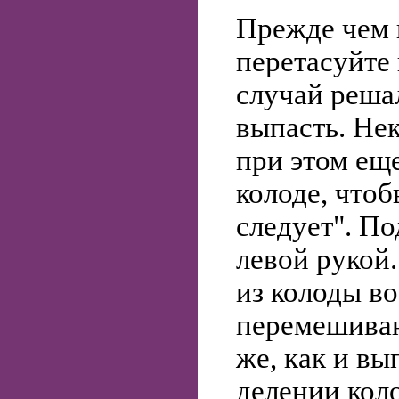
Прежде чем 
перетасуйте
cлучай решал
выпасть. Не
при этом ещ
колоде, чтоб
следует". По
левой рукой
из колоды во
перемешиван
же, как и в
делении кол