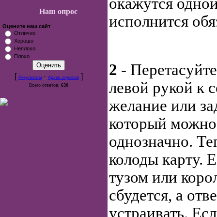
окажутся одной
Наш опрос
исполнится обя
Оцените наш сайт
Отлично
Хорошо
Неплохо
Плохо
2
- Перетасуйте
[
·
]
Результаты
Архив опросов
левой рукой к с
Всего ответов:
630
желание или за
который можно
однозначно. Те
колоды карту. 
тузом или коро
сбудется, а отв
устраивать. Ес