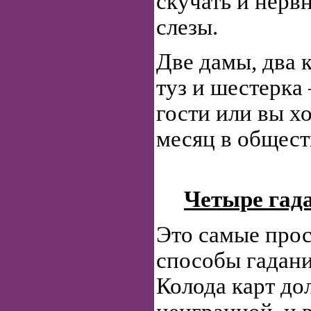
скучать и нерв
слезы.
Две дамы, два к
туз и шестерка
гости или вы х
месяц в общест
Четыре гад
Это самые прос
способы гадани
Колода карт до