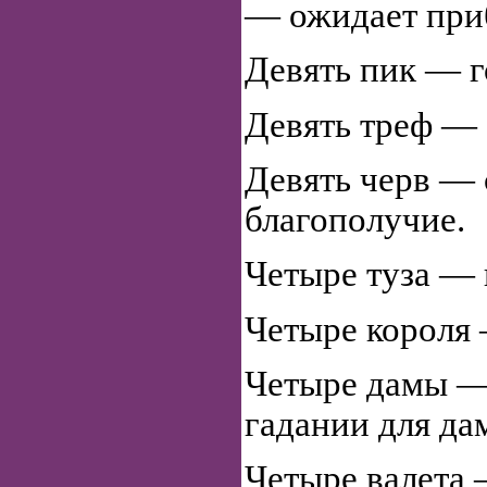
— ожидает приб
Девять пик — г
Девять треф — 
Девять черв —
благополучие.
Четыре туза — 
Четыре короля
Четыре дамы —
гадании для да
Четыре валета 