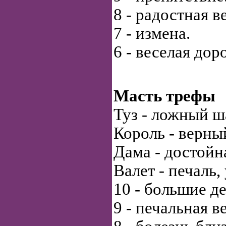
8 - радостная в
7 - измена.
6 - веселая дор
Масть трефы
Туз - ложный ш
Король - верный
Дама - достойн
Валет - печаль, 
10 - большие де
9 - печальная в