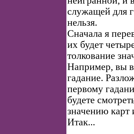
неигранной, и 
служащей для г
нельзя.
Сначала я пере
их будет четыре
толкование зна
Например, вы 
гадание. Разло
первому гадани
будете смотрет
значению карт 
Итак...