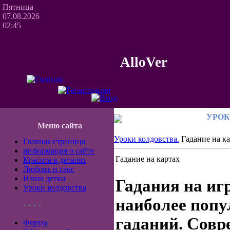
Пятница
07.08.2026
02:45
AlloVer
УРОК
Меню сайта
Уроки колдовства.
Гадание на ка
Главная страница
информация о сайте
Гадание на картах
Красота в деталях
Любовь и секс
Наши детки
Гадания на иг
Уроки колдовства
наиболее поп
• • • •
гаданий. Сов
Форум