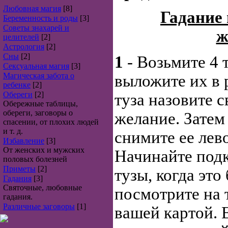
Любовная магия
[8]
Гадание
Беременность и роды
[3]
Советы знахарей и
ж
целителей
[2]
Астрология
[2]
Сны
[2]
1
- Возьмите 4 
Сексуальная магия
[3]
Магическая забота о
выложите их в 
ребенке
[2]
Обереги
[2]
туза назовите с
Обережные таблицы,
обереги, заговоры о
желание. Затем
спасении, от плохих людей
и т. д.
снимите ее лево
Избавление
[3]
От женских и мужских
Начинайте подк
половых болезней
Приметы
[2]
тузы, когда это
Гадания
[3]
Святочные, любовные
посмотрите на т
гадания.
Различные заговоры
[1]
вашей картой. 