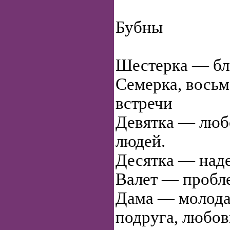
Бубны
Шестерка — бли
Семерка, восьм
встречи
Девятка — люб
людей.
Десятка — наде
Валет — пробл
Дама — молода
подруга, любов