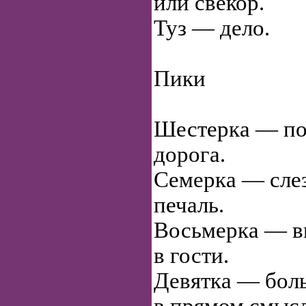
или свекор.
Туз — дело.
Пики
Шестерка — по
дорога.
Семерка — слез
печаль.
Восьмерка — в
в гости.
Девятка — боль