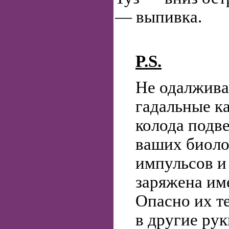
— выпивка.
P.S.
Не одалжива
гадальные к
колода подв
ваших биоло
импульсов и
заряжена им
Опасно их те
в другие рук