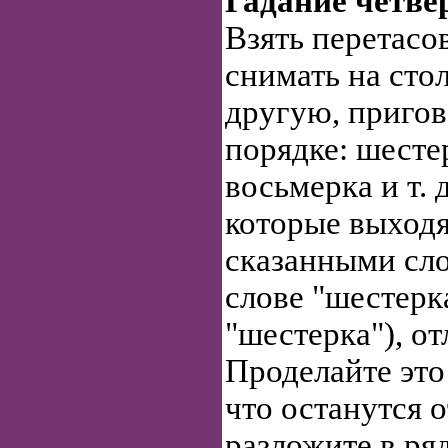
Гадание четве
Взять перетасо
снимать на стол
другую, пригов
порядке: шесте
восьмерка и т. д
которые выходя
сказанными сло
слове "шестерк
"шестерка"), от
Проделайте это 
что останутся 
разложите в ря