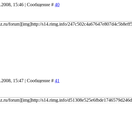
9.2008, 15:46 | Сообщение #
40
ucoz.ru/forum][img]http://s14.rimg.info/247c502c4a67647e807d4c5b8eff5d
9.2008, 15:47 | Сообщение #
41
ucoz.ru/forum][img]http://s14.rimg.info/d51308e525e6fbde1746579d246d0