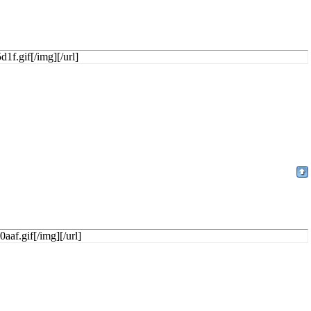
1f.gif[/img][/url]
aaf.gif[/img][/url]