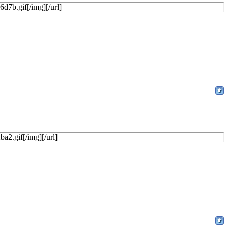
d7b.gif[/img][/url]
a2.gif[/img][/url]