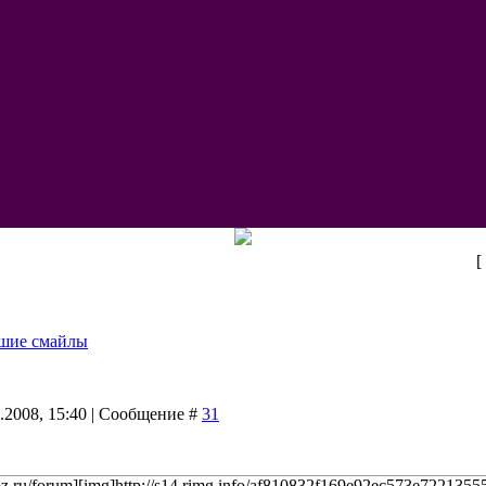
[
шие смайлы
9.2008, 15:40 | Сообщение #
31
ucoz.ru/forum][img]http://s14.rimg.info/af810832f169e92ec573e72213555a