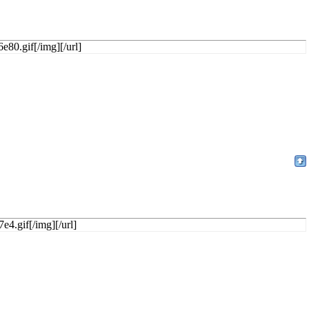
e80.gif[/img][/url]
e4.gif[/img][/url]