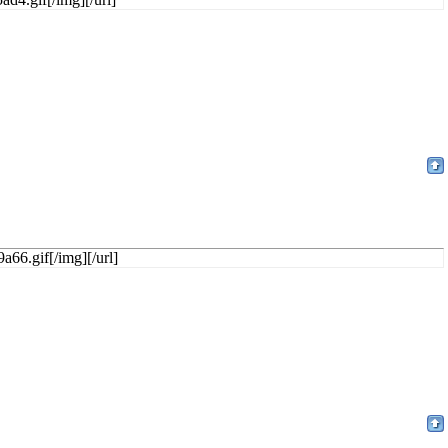
a66.gif[/img][/url]