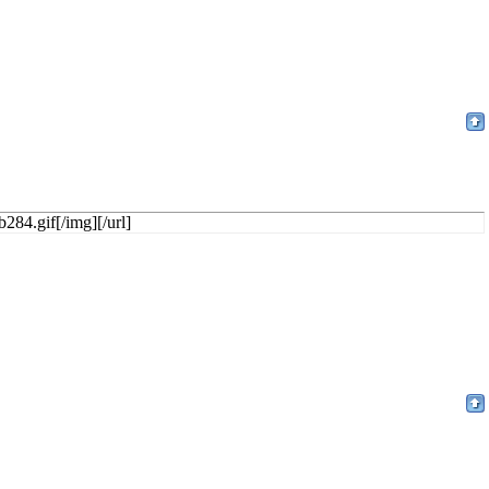
284.gif[/img][/url]