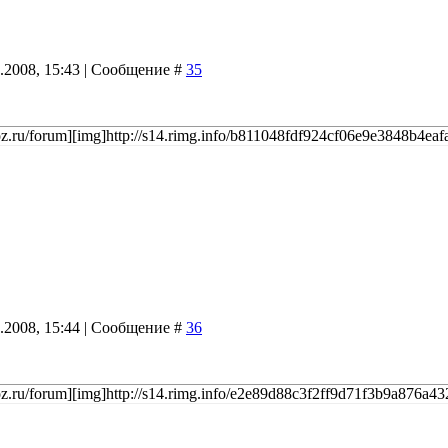
9.2008, 15:43 | Сообщение #
35
coz.ru/forum][img]http://s14.rimg.info/b811048fdf924cf06e9e3848b4eafa
9.2008, 15:44 | Сообщение #
36
coz.ru/forum][img]http://s14.rimg.info/e2e89d88c3f2ff9d71f3b9a876a432