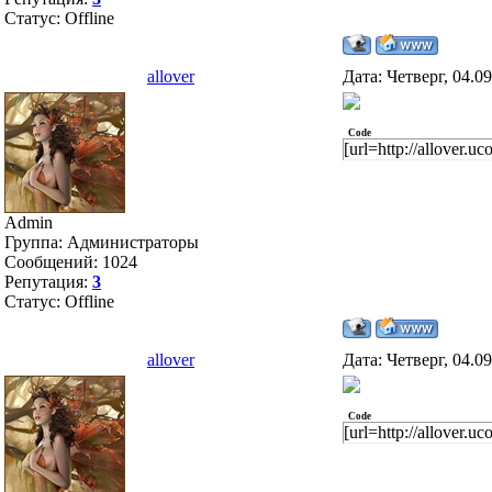
Статус:
Offline
allover
Дата: Четверг, 04.0
Code
[url=http://allover.u
Admin
Группа: Администраторы
Сообщений:
1024
Репутация:
3
Статус:
Offline
allover
Дата: Четверг, 04.0
Code
[url=http://allover.u