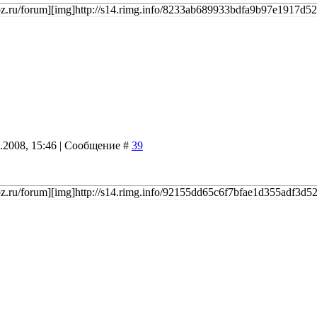
ucoz.ru/forum][img]http://s14.rimg.info/8233ab689933bdfa9b97e1917d526
9.2008, 15:46 | Сообщение #
39
ucoz.ru/forum][img]http://s14.rimg.info/92155dd65c6f7bfae1d355adf3d52b