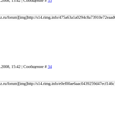
9.2008, 15:42 | Сообщение #
33
ucoz.ru/forum][img]http://s14.rimg.info/475a63a1a0294c8a73910e72eaad6
9.2008, 15:42 | Сообщение #
34
coz.ru/forum][img]http://s14.rimg.info/e0ef00ae6aac0439259d47ecf146c7