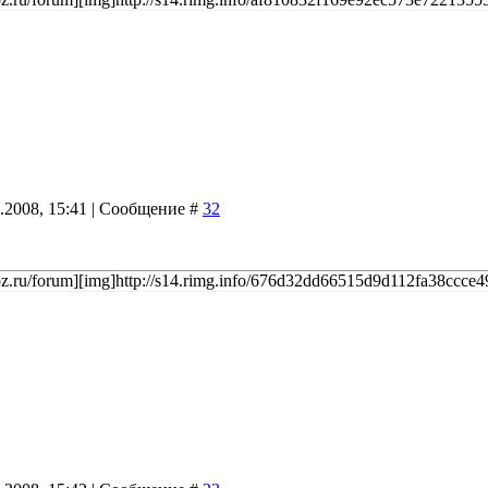
9.2008, 15:41 | Сообщение #
32
ucoz.ru/forum][img]http://s14.rimg.info/676d32dd66515d9d112fa38ccce49