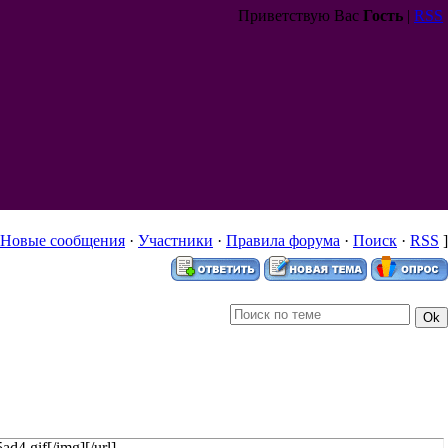
Приветствую Вас
Гость
|
RSS
Новые сообщения
·
Участники
·
Правила форума
·
Поиск
·
RSS
]
d4.gif[/img][/url]