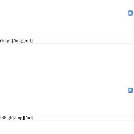
5d.gif[/img][/url]
86.gif[/img][/url]