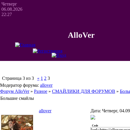
Четверг
06.08.2026
22:27
AlloVer
Страница
3
из
3
«
1
2
3
Модератор форума:
allover
Форум AlloVer
»
Разное
»
СМАЙЛИКИ ДЛЯ ФОРУМОВ
»
Боль
Большие смайлы
allover
Дата: Четверг, 04.0
Code
[url=http://allover.