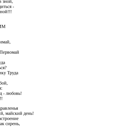
в зной,
иться -
ной!!!
ИМ
имай,
 Первомай
уда
ься?
ику Труда
бой,
:
д - любовь!
!!
равленья
й, майский день!
астроение
ак сирень,