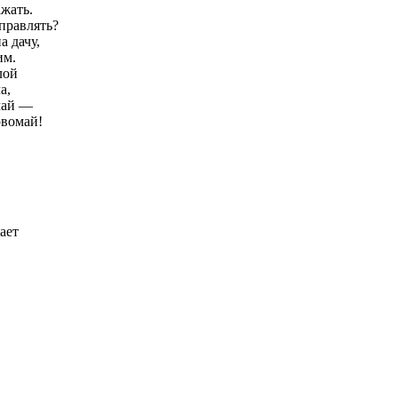
жать.
правлять?
а дачу,
им.
лой
а,
чай —
рвомай!
,
ает