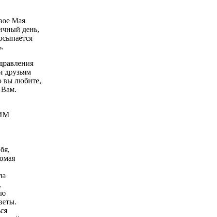
вое Мая
ичный день,
осыпается
.
здравления
 друзьям
о вы любите,
 Вам.
ИМ
бя,
омая
ла
,
ло
веты.
ься