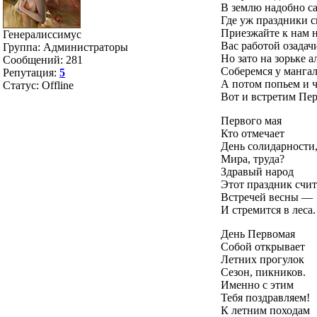
В землю надобно са
Где уж праздники с
Приезжайте к нам н
Генералиссимус
Вас работой озадач
Группа: Администраторы
Но зато на зорьке а
Сообщений:
281
Соберемся у мангал
Репутация:
5
А потом попьем и 
Статус:
Offline
Вот и встретим Пе
Первого мая
Кто отмечает
День солидарности
Мира, труда?
Здравый народ
Этот праздник счит
Встречей весны —
И стремится в леса.
День Первомая
Собой открывает
Летних прогулок
Сезон, пикников.
Именно с этим
Тебя поздравляем!
К летним походам