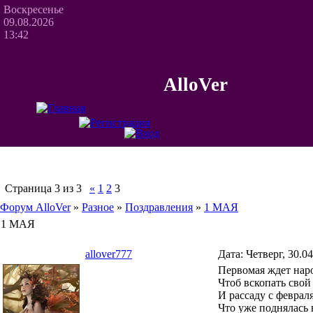
Воскресенье
09.08.2026
13:42
AlloVer
Страница
3
из
3
«
1
2
3
Форум AlloVer
»
Разное
»
Поздравления
»
1 МАЯ
1 МАЯ
allover777
Дата: Четверг, 30.0
Первомая ждет нар
Чтоб вскопать свой
И рассаду с февраля
Что уже поднялась 