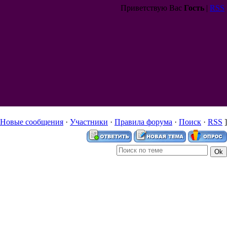
Приветствую Вас
Гость
|
RSS
Новые сообщения
·
Участники
·
Правила форума
·
Поиск
·
RSS
]