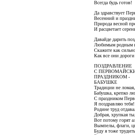
Всегда будь готов!
Да здравствует Пер
Весенний и праздн
Природа весной пр
И расцветает серень
Давайде дарить по
Любимым родным и
Скажите как сильн
Как все они дороги
ПОЗДРАВЛЕНИЕ
С ПЕРВОМАЙСК
ПРАЗДНИКОМ -
БАБУШКЕ
Традиции не ломая,
Бабушка, крепко лю
С праздником Перв
Я поздравляю тебя!
Родине труд отдава
Добрая, хрупкая ты
Вот потому горят а
Вымпелы, флаги, ц
Буду я тоже трудит