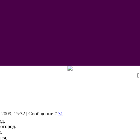
[
4.2009, 15:32 | Сообщение #
31
од,
 огород.
,
вся,