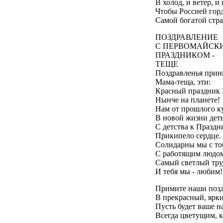
В холод, и ветер, и 
Чтобы Россией горд
Самой богатой стра
ПОЗДРАВЛЕНИЕ
С ПЕРВОМАЙСК
ПРАЗДНИКОМ -
ТЕЩЕ
Поздравленья прин
Мама-теща, эти:
Красный праздник
Нынче на планете!
Нам от прошлого к
В новой жизни дет
С детства к Праздн
Прикипело сердце.
Солидарны мы с то
С работящим людом
Самый светлый тру
И тебя мы - любим!
Примите наши позд
В прекрасный, ярки
Пусть будет ваше н
Всегда цветущим, к