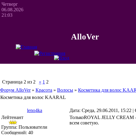
Четверг
06.08.2026
21:03
AlloVer
Страница
2
из
2
«
1
2
Форум AlloVer
»
Красота
»
Волосы
»
Косметика для волос KA
Косметика для волос KAARAL
leno4ka
Дата: Среда, 29.06.2011, 15:22 
Лейтенант
ТолькоROYAL JELLY CREAM - Р
всем советую.
Группа: Пользователи
Сообщений:
40