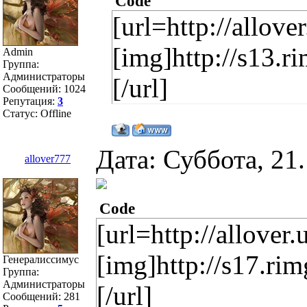
Code
[url=http://allove
[img]http://s13.
Admin
Группа:
Администраторы
[/url]
Сообщений:
1024
Репутация:
3
Статус:
Offline
Дата: Суббота, 21
allover777
Code
[url=http://allove
[img]http://s17.r
Генералиссимус
Группа:
Администраторы
[/url]
Сообщений:
281