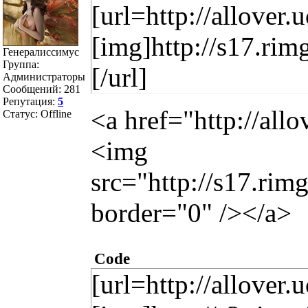
[url=http://allover
[img]http://s17.ri
Генералиссимус
Группа:
[/url]
Администраторы
Сообщений:
281
Репутация:
5
<a href="http://all
Статус:
Offline
<img
src="http://s17.ri
border="0" /></a>
Code
[url=http://allover