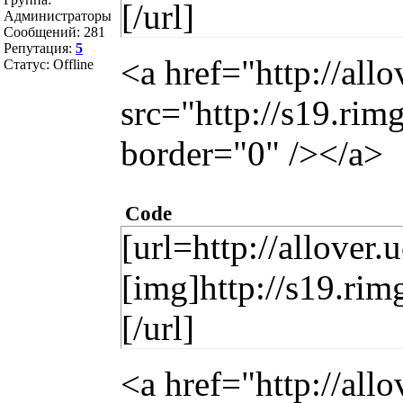
[/url]
Администраторы
Сообщений:
281
Репутация:
5
<a href="http://all
Статус:
Offline
src="http://s19.ri
border="0" /></a>
Code
[url=http://allover.
[img]http://s19.ri
[/url]
<a href="http://all