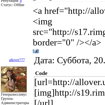
Репутация:
5
Статус:
Offline
<a href="http://al
<img
src="http://s17.r
border="0" /></a>
Дата: Суббота, 20
allover777
Code
[url=http://allover
[img]http://s19.r
Генералиссимус
Группа:
[/url]
Администраторы