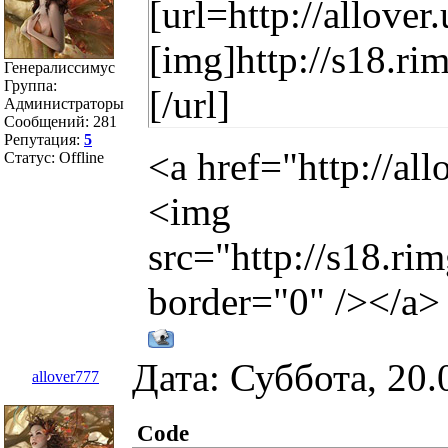
[url=http://allove
[img]http://s18.r
Генералиссимус
Группа:
[/url]
Администраторы
Сообщений:
281
Репутация:
5
<a href="http://al
Статус:
Offline
<img
src="http://s18.r
border="0" /></a>
Дата: Суббота, 20.
allover777
Code