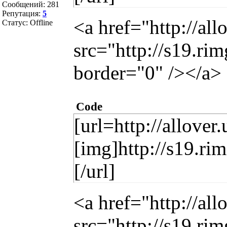
Сообщений:
281
Репутация:
5
<a href="http://al
Статус:
Offline
src="http://s19.r
border="0" /></a>
Code
[url=http://allover
[img]http://s19.r
[/url]
<a href="http://al
src="http://s19.r