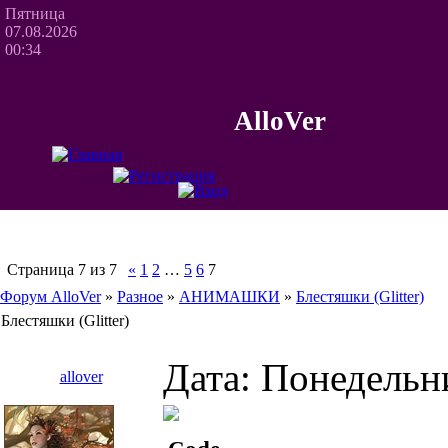
Пятница
07.08.2026
00:34
AlloVer
Страница
7
из
7
«
1
2
…
5
6
7
Форум AlloVer
»
Разное
»
АНИМАШКИ
»
Блестяшки (Glitter)
Блестяшки (Glitter)
Дата: Понедельни
allover