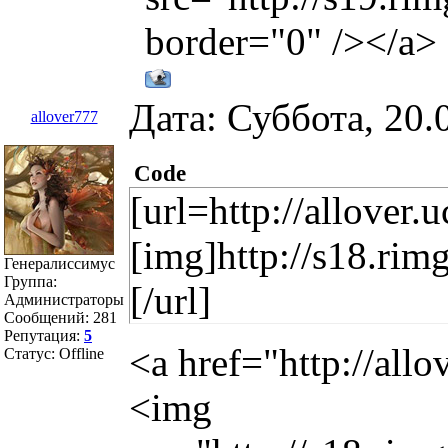
border="0" /></a>
Дата: Суббота, 20.
allover777
Code
[url=http://allover
[img]http://s18.ri
Генералиссимус
Группа:
[/url]
Администраторы
Сообщений:
281
Репутация:
5
<a href="http://all
Статус:
Offline
<img