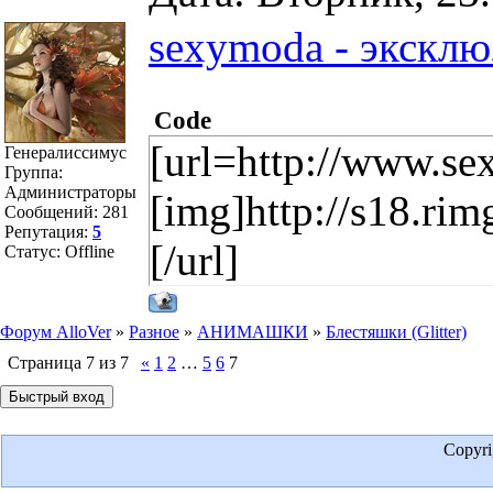
sexymoda - эксклю
Code
[url=http://www.se
Генералиссимус
Группа:
Администраторы
[img]http://s18.ri
Сообщений:
281
Репутация:
5
[/url]
Статус:
Offline
Форум AlloVer
»
Разное
»
АНИМАШКИ
»
Блестяшки (Glitter)
Страница
7
из
7
«
1
2
…
5
6
7
Copyr