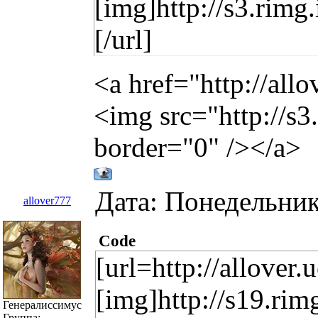
[img]http://s3.rim
[/url]
<a href="http://all
<img src="http://s
border="0" /></a>
Дата: Понедельник
allover777
Code
[url=http://allover.
[img]http://s19.ri
Генералиссимус
Группа: