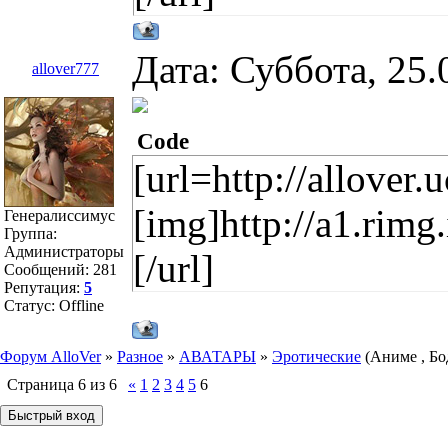
Дата: Суббота, 25.
allover777
Code
[url=http://allover
[img]http://a1.rim
Генералиссимус
Группа:
Администраторы
[/url]
Сообщений:
281
Репутация:
5
Статус:
Offline
Форум AlloVer
»
Разное
»
АВАТАРЫ
»
Эротические
(Аниме , Б
Страница
6
из
6
«
1
2
3
4
5
6