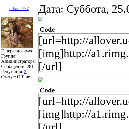
Дата: Суббота, 25
allover777
Code
[url=http://allover
[img]http://a1.rim
Генералиссимус
Группа:
Администраторы
[/url]
Сообщений:
281
Репутация:
5
Статус:
Offline
Code
[url=http://allover
[img]http://a1.rim
[/url]