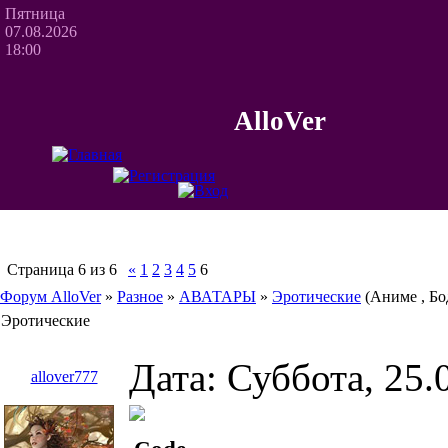
Пятница
07.08.2026
18:00
AlloVer
Страница
6
из
6
«
1
2
3
4
5
6
Форум AlloVer
»
Разное
»
АВАТАРЫ
»
Эротические
(Аниме , Б
Эротические
Дата: Суббота, 25.
allover777